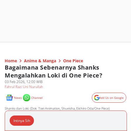
Home
Anime & Manga
One Piece
Bagaimana Sebenarnya Shanks
Mengalahkan Loki di One Piece?
03 Feb 2026, 12:00 WIB
Fahrul Razi Uni Nurullah
News
Channel
Add Us on Google
Shanks dan Loki. (Dok. Toei Animation, Shueisha, Eiichiro Oda/One Piece)
Intinya Sih