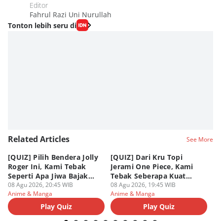
Editor
Fahrul Razi Uni Nurullah
Tonton lebih seru di
Related Articles
See More
[QUIZ] Pilih Bendera Jolly
[QUIZ] Dari Kru Topi
P
Roger Ini, Kami Tebak
Jerami One Piece, Kami
di
Seperti Apa Jiwa Bajak
Tebak Seberapa Kuat
K
Laut Dalam Dirimu
08 Agu 2026, 20:45 WIB
Mentalmu
08 Agu 2026, 19:45 WIB
08
Anime & Manga
Anime & Manga
An
Play Quiz
Play Quiz