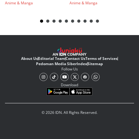
Anime & Manga
Anime & Manga
An
About Us
Editorial Team
Contact Us
Terms of Services
Pedoman Media Siber
Index
Sitemap
Follow Us
Download
© 2026 IDN. All Rights Reserved.