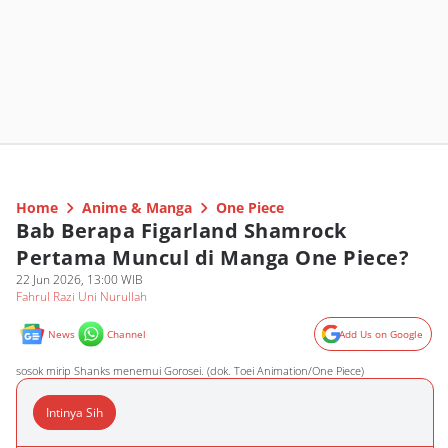
Home
Anime & Manga
One Piece
Bab Berapa Figarland Shamrock
Pertama Muncul di Manga One Piece?
22 Jun 2026, 13:00 WIB
Fahrul Razi Uni Nurullah
News
Channel
Add Us on Google
sosok mirip Shanks menemui Gorosei. (dok. Toei Animation/One Piece)
Intinya Sih