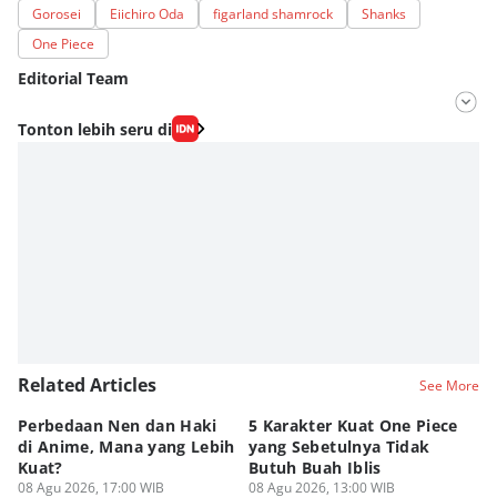
Gorosei
Eiichiro Oda
figarland shamrock
Shanks
One Piece
Editorial Team
Editor
Tonton lebih seru di
Fahrul Razi Uni Nurullah
Editor
Eddy Rusmanto
Related Articles
See More
Perbedaan Nen dan Haki
5 Karakter Kuat One Piece
10
di Anime, Mana yang Lebih
yang Sebetulnya Tidak
Ib
Kuat?
Butuh Buah Iblis
R
08 Agu 2026, 17:00 WIB
08 Agu 2026, 13:00 WIB
08