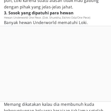
pun, Loki karena suatu alasan tidak mau gabung
dengan pihak yang jelas-jelas jahat.
3. Sosok yang dipatuhi para hewan
Hewan Underworld One Piece. (Dok. Shueisha, Eiichiro Oda/One Piece)
Banyak hewan Underworld mematuhi Loki.
Memang dikatakan kalau dia membunuh kuda
keberuntungan keluarga kerajaan tak lama setelah