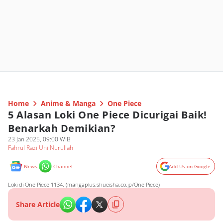
Home
Anime & Manga
One Piece
5 Alasan Loki One Piece Dicurigai Baik!
Benarkah Demikian?
23 Jan 2025, 09:00 WIB
Fahrul Razi Uni Nurullah
News
Channel
Add Us on Google
Loki di One Piece 1134. (mangaplus.shueisha.co.jp/One Piece)
Share Article