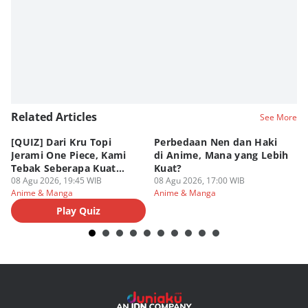
Related Articles
See More
[QUIZ] Dari Kru Topi
Perbedaan Nen dan Haki
5 
Jerami One Piece, Kami
di Anime, Mana yang Lebih
ya
Tebak Seberapa Kuat
Kuat?
Bu
Mentalmu
08 Agu 2026, 19:45 WIB
08 Agu 2026, 17:00 WIB
08
Anime & Manga
Anime & Manga
An
Play Quiz