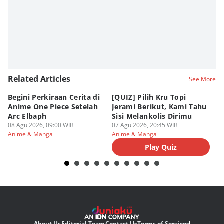
Related Articles
See More
Begini Perkiraan Cerita di
[QUIZ] Pilih Kru Topi
[Q
Anime One Piece Setelah
Jerami Berikut, Kami Tahu
Pi
Arc Elbaph
Sisi Melankolis Dirimu
P
08 Agu 2026, 09:00 WIB
07 Agu 2026, 20:45 WIB
07
Anime & Manga
Anime & Manga
An
Play Quiz
About Us
Editorial Team
Contact Us
Terms of Services