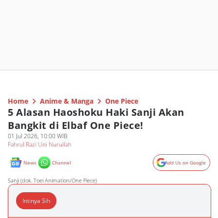
Home
Anime & Manga
One Piece
5 Alasan Haoshoku Haki Sanji Akan
Bangkit di Elbaf One Piece!
01 Jul 2026, 10:00 WIB
Fahrul Razi Uni Nurullah
News
Channel
Add Us on Google
Sanji (dok. Toei Animation/One Piece)
Intinya Sih