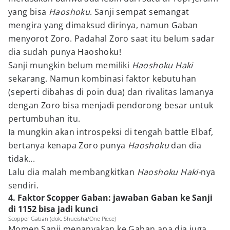
yang bisa
Haoshoku
. Sanji sempat semangat
mengira yang dimaksud dirinya, namun Gaban
menyorot Zoro. Padahal Zoro saat itu belum sadar
dia sudah punya Haoshoku!
Sanji mungkin belum memiliki
Haoshoku Haki
sekarang. Namun kombinasi faktor kebutuhan
(seperti dibahas di poin dua) dan rivalitas lamanya
dengan Zoro bisa menjadi pendorong besar untuk
pertumbuhan itu.
Ia mungkin akan introspeksi di tengah battle Elbaf,
bertanya kenapa Zoro punya
Haoshoku
dan dia
tidak...
Lalu dia malah membangkitkan
Haoshoku Haki-
nya
sendiri.
4. Faktor Scopper Gaban: jawaban Gaban ke Sanji
di 1152 bisa jadi kunci
Scopper Gaban (dok. Shueisha/One Piece)
Momen Sanji menanyakan ke Gaban apa dia juga