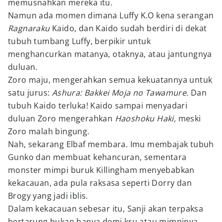
memusnahkan mereka itu.
Namun ada momen dimana Luffy K.O kena serangan
Ragnaraku
Kaido, dan Kaido sudah berdiri di dekat
tubuh tumbang Luffy, berpikir untuk
menghancurkan matanya, otaknya, atau jantungnya
duluan.
Zoro maju, mengerahkan semua kekuatannya untuk
satu jurus:
Ashura: Bakkei Moja no Tawamure.
Dan
tubuh Kaido terluka! Kaido sampai menyadari
duluan Zoro mengerahkan
Haoshoku Haki,
meski
Zoro malah bingung.
Nah, sekarang Elbaf membara. Imu membajak tubuh
Gunko dan membuat kehancuran, sementara
monster mimpi buruk Killingham menyebabkan
kekacauan, ada pula raksasa seperti Dorry dan
Brogy yang jadi iblis.
Dalam kekacauan sebesar itu, Sanji akan terpaksa
bertarung bukan hanya demi kru atau mimpinya,