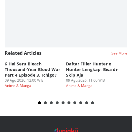
Related Articles
See More
6 Hal Seru Bleach
Daftar Filler Hunter x
24
Thousand-Year Blood War
Hunter Lengkap, Bisa di-
B
Part 4 Episode 3, Ichigo?
Skip Aja
hi
09 Agu 2026, 12:00 WIB
09 Agu 2026, 11:00 WIB
09
Anime & Manga
Anime & Manga
An