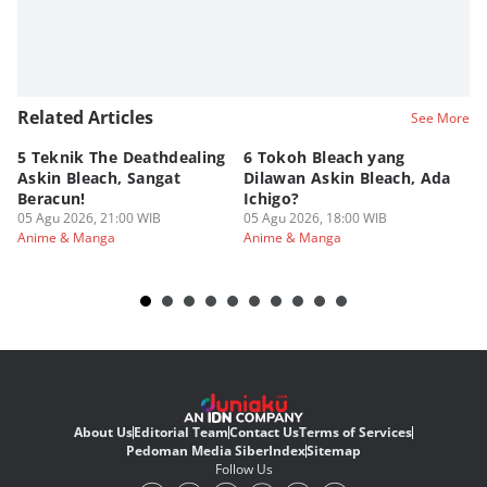
Related Articles
See More
5 Teknik The Deathdealing
6 Tokoh Bleach yang
5 
Askin Bleach, Sangat
Dilawan Askin Bleach, Ada
Bu
Beracun!
Ichigo?
Ne
05 Agu 2026, 21:00 WIB
05 Agu 2026, 18:00 WIB
05
Anime & Manga
Anime & Manga
An
About Us
Editorial Team
Contact Us
Terms of Services
Pedoman Media Siber
Index
Sitemap
Follow Us