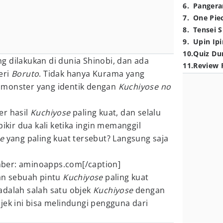
6
.
Pangera
7
.
One Pie
8
.
Tensei S
9
.
Upin Ipi
10
.
Quiz Du
g dilakukan di dunia Shinobi, dan ada
11
.
Review 
eri
Boruto
. Tidak hanya Kurama yang
ga monster yang identik dengan
Kuchiyose no
er hasil
Kuchiyose
paling kuat, dan selalu
ir dua kali ketika ingin memanggil
e
yang paling kuat tersebut? Langsung saja
er: aminoapps.com[/caption]
gan sebuah pintu
Kuchiyose
paling kuat
adalah salah satu objek
Kuchiyose
dengan
jek ini bisa melindungi pengguna dari