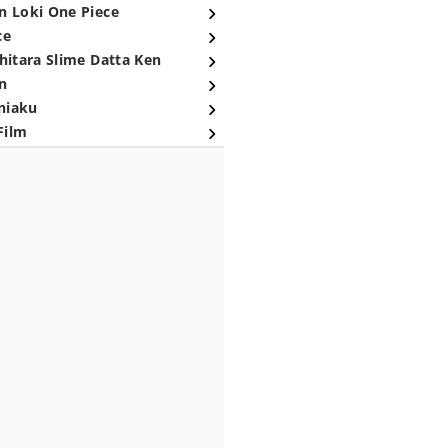
n Loki One Piece
ce
hitara Slime Datta Ken
n
niaku
Film