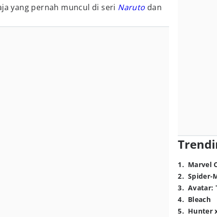
aja yang pernah muncul di seri
Naruto
dan
Trendi
1
.
Marvel 
2
.
Spider-
3
.
Avatar: 
4
.
Bleach
5
.
Hunter 