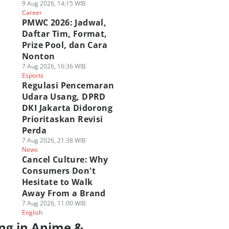
9 Aug 2026, 14:15 WIB
Career
PMWC 2026: Jadwal,
Daftar Tim, Format,
Prize Pool, dan Cara
Nonton
7 Aug 2026, 16:36 WIB
Esports
Regulasi Pencemaran
Udara Usang, DPRD
DKI Jakarta Didorong
Prioritaskan Revisi
Perda
7 Aug 2026, 21:38 WIB
News
Cancel Culture: Why
Consumers Don't
Hesitate to Walk
Away From a Brand
7 Aug 2026, 11:00 WIB
English
ng in Anime &