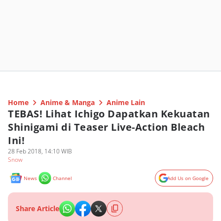
Home
Anime & Manga
Anime Lain
TEBAS! Lihat Ichigo Dapatkan Kekuatan
Shinigami di Teaser Live-Action Bleach
Ini!
28 Feb 2018, 14:10 WIB
Snow
News
Channel
Add Us on Google
Share Article