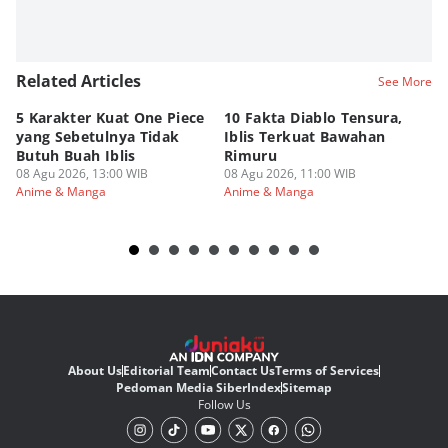
Related Articles
See More
5 Karakter Kuat One Piece
10 Fakta Diablo Tensura,
Be
yang Sebetulnya Tidak
Iblis Terkuat Bawahan
An
Butuh Buah Iblis
Rimuru
Ar
08 Agu 2026, 13:00 WIB
08 Agu 2026, 11:00 WIB
08
Anime & Manga
Anime & Manga
An
About Us
Editorial Team
Contact Us
Terms of Services
Pedoman Media Siber
Index
Sitemap
Follow Us