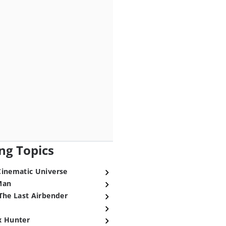
ng Topics
Cinematic Universe
Man
The Last Airbender
x Hunter