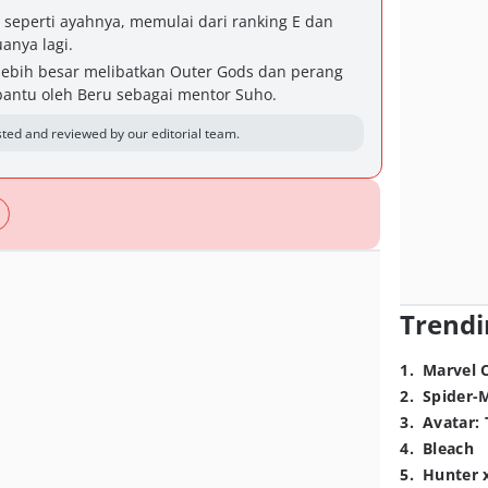
seperti ayahnya, memulai dari ranking E dan
anya lagi.
a lebih besar melibatkan Outer Gods dan perang
bantu oleh Beru sebagai mentor Suho.
ted and reviewed by our editorial team.
Trendi
1
.
Marvel 
2
.
Spider-
3
.
Avatar: 
4
.
Bleach
5
.
Hunter 