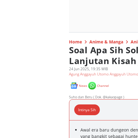
Home
Anime & Manga
Ani
Soal Apa Sih So
Lanjutan Kisah
24 Jun 2025, 19:35 WIB
Agung Anggayuh Utomo Anggayuh Utom
News
Channel
Suho dan Beru ( Dok. @kakaopage )
Intinya Sih
Awal era baru dungeon de
yang bangkit sebagai hunte