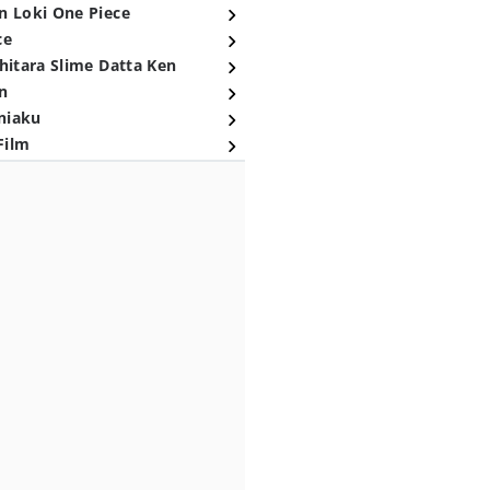
n Loki One Piece
ce
hitara Slime Datta Ken
n
niaku
Film