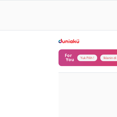
For
Yuk Pilih !
Iklanin d
You