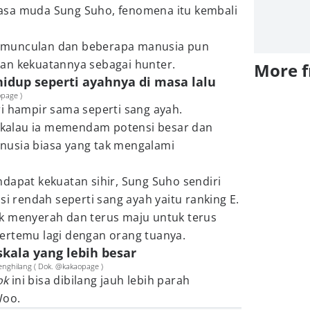
asa muda Sung Suho, fenomena itu kembali
rmunculan dan beberapa manusia pun
an kekuatannya sebagai hunter.
More 
hidup seperti ayahnya di masa lalu
opage )
i hampir sama seperti sang ayah.
hu kalau ia memendam potensi besar dan
nusia biasa yang tak mengalami
.
dapat kekuatan sihir, Sung Suho sendiri
si rendah seperti sang ayah yaitu ranking E.
k menyerah dan terus maju untuk terus
ertemu lagi dengan orang tuanya.
skala yang lebih besar
nghilang ( Dok. @kakaopage )
ok
ini bisa dibilang jauh lebih parah
Woo.