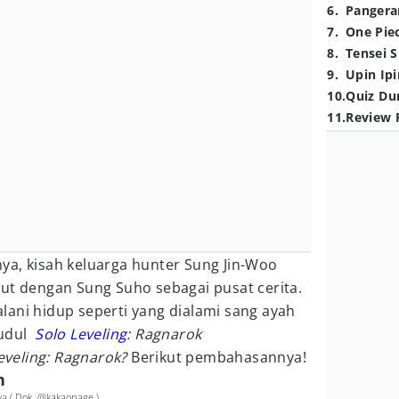
6
.
Pangera
7
.
One Pie
8
.
Tensei S
9
.
Upin Ipi
10
.
Quiz Du
11
.
Review 
ya, kisah keluarga hunter Sung Jin-Woo
ut dengan Sung Suho sebagai pusat cerita.
ani hidup seperti yang dialami sang ayah
judul
Solo Leveling
: Ragnarok
eveling: Ragnarok?
Berikut pembahasannya!
n
 ( Dok. @kakaopage )