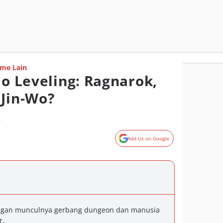
me Lain
lo Leveling: Ragnarok,
 Jin-Wo?
o
Add Us on Google
ngan munculnya gerbang dungeon dan manusia
r.