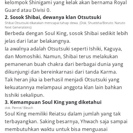
kelompok Shinigami yang kelak akan bernama Royal
Guard atau Divisi 0.
2. Sosok Shibai, dewanya klan Otsutsuki
Shibai Otsutsuki dikatakan mencapai tahap dewa. (Dok. Shueisha/Boruto: Naruto
Next Generations)
Berbeda dengan Soul King, sosok Shibai sedikit lebih
jelas dari latar belakangnya.
Ia awalnya adalah Otsutsuki seperti Ishiki, Kaguya,
dan Momoshiki. Namun, Shibai terus melakukan
pemanenan buah chakra dari berbagai dunia yang
dikunjungi dan bereinkarnasi dari tanda Karma.
Tak heran jika ia berhasil menjadi Otsutsuki yang
kekuatannya melampaui anggota klan lain bahkan
Isshiki sekalipun.
3. Kemampuan Soul King yang diketahui
dok. Pierrot/ Bleach
Soul King memiliki Reiatsu dalam jumlah yang tak
terbayangkan. Saking besarnya, Yhwach saja sampai
membutuhkan waktu untuk bisa menguasai