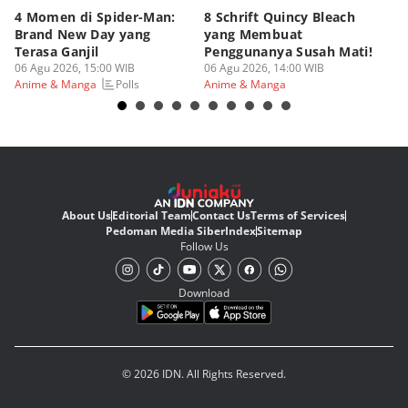
4 Momen di Spider-Man:
8 Schrift Quincy Bleach
4
Brand New Day yang
yang Membuat
no
Terasa Ganjil
Penggunanya Susah Mati!
On
06 Agu 2026, 15:00 WIB
06 Agu 2026, 14:00 WIB
06
Polls
Anime & Manga
Anime & Manga
An
About Us
Editorial Team
Contact Us
Terms of Services
Pedoman Media Siber
Index
Sitemap
Follow Us
Download
© 2026 IDN. All Rights Reserved.