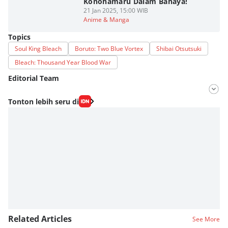
Konohamaru Dalam Bahaya!
21 Jan 2025, 15:00 WIB
Anime & Manga
Topics
Soul King Bleach
Boruto: Two Blue Vortex
Shibai Otsutsuki
Bleach: Thousand Year Blood War
Editorial Team
Editor
Tonton lebih seru di
Fahrul Razi Uni Nurullah
Editor
Agung Anggayuh Utomo Anggayuh Utomo
Related Articles
See More