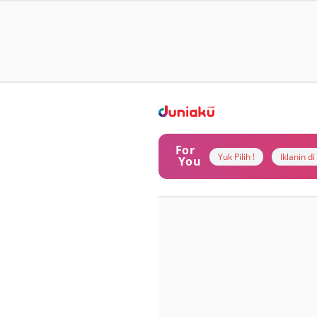
For
Yuk Pilih !
Iklanin d
You