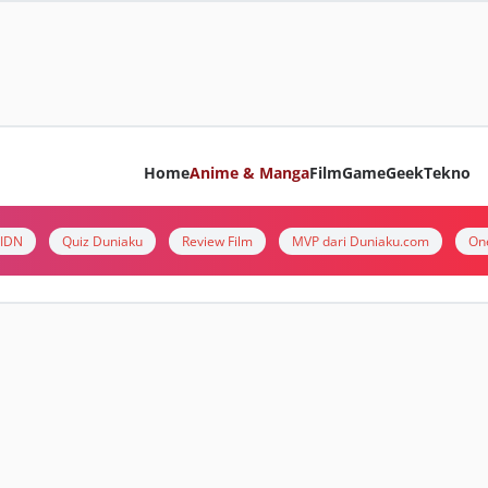
Home
Anime & Manga
Film
Game
Geek
Tekno
i IDN
Quiz Duniaku
Review Film
MVP dari Duniaku.com
On