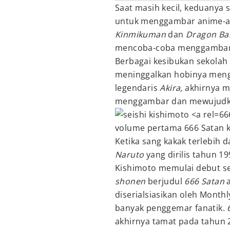
Saat masih kecil, keduanya
untuk menggambar anime-an
Kinmikuman
dan
Dragon Bal
mencoba-coba menggambar k
Berbagai kesibukan sekolah
meninggalkan hobinya meng
legendaris
Akira,
akhirnya me
menggambar dan mewujudka
66
volume pertama 666 Satan ka
Ketika sang kakak terlebih 
Naruto
yang dirilis tahun 1
Kishimoto memulai debut se
shonen
berjudul
666 Satan
diserialsiasikan oleh Mont
banyak penggemar fanatik.
akhirnya tamat pada tahun 