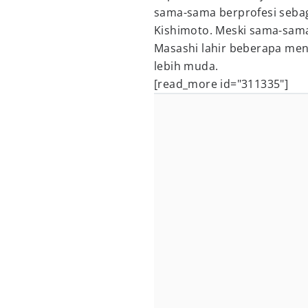
sama-sama berprofesi sebag
Kishimoto. Meski sama-sama
Masashi lahir beberapa meni
lebih muda.
[read_more id="311335"]