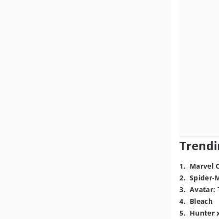
Trendi
1
.
Marvel 
2
.
Spider-
3
.
Avatar: 
4
.
Bleach
5
.
Hunter 