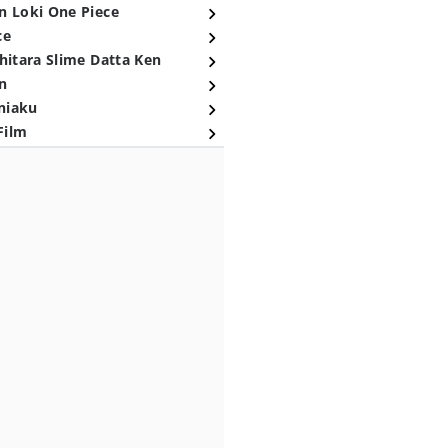
n Loki One Piece
ce
hitara Slime Datta Ken
n
niaku
Film