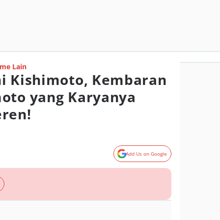
me Lain
hi Kishimoto, Kembaran
moto yang Karyanya
ren!
Add Us on Google