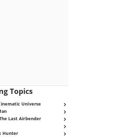
ng Topics
Cinematic Universe
Man
The Last Airbender
x Hunter