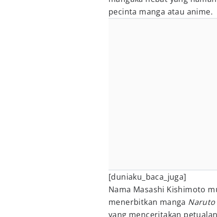
pecinta manga atau anime.
[duniaku_baca_juga]
Nama Masashi Kishimoto mula
menerbitkan manga
Narut
yang menceritakan petuala