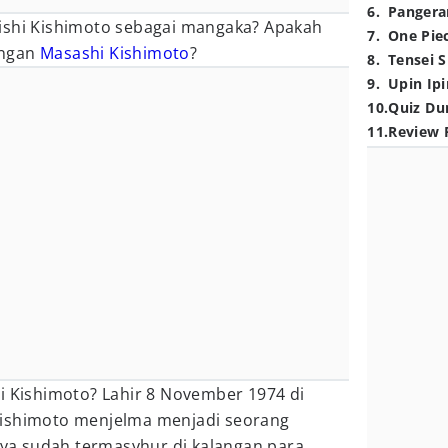
6
.
Pangera
ishi Kishimoto sebagai mangaka? Apakah
7
.
One Pie
engan
Masashi Kishimoto
?
8
.
Tensei S
9
.
Upin Ipi
10
.
Quiz Du
11
.
Review 
i Kishimoto? Lahir 8 November 1974 di
Kishimoto menjelma menjadi seorang
a sudah termasyhur di kalangan para