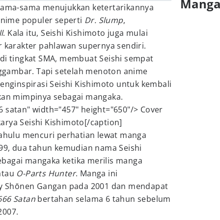
Mang
 sama-sama menujukkan ketertarikannya
ime populer seperti
Dr. Slump
,
l
. Kala itu, Seishi Kishimoto juga mulai
arakter pahlawan supernya sendiri.
 di tingkat SMA, membuat Seishi sempat
gambar. Tapi setelah menoton anime
nginspirasi Seishi Kishimoto untuk kembali
n mimpinya sebagai mangaka.
6 satan" width="457" height="650"/> Cover
rya Seishi Kishimoto[/caption]
dahulu mencuri perhatian lewat manga
999, dua tahun kemudian nama Seishi
bagai mangaka ketika merilis manga
atau
O-Parts Hunter
. Manga ini
hly Shōnen Gangan pada 2001 dan mendapat
666 Satan
bertahan selama 6 tahun sebelum
2007.