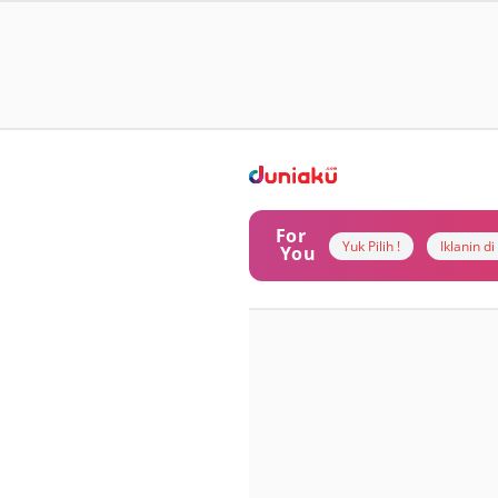
For
Yuk Pilih !
Iklanin d
You