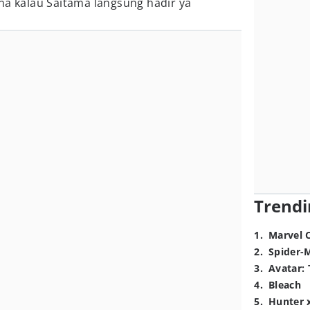
na kalau Saitama langsung hadir ya
Trendi
1
.
Marvel 
2
.
Spider-
3
.
Avatar: 
4
.
Bleach
5
.
Hunter 