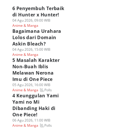
6 Penyembuh Terbaik
di Hunter x Hunter!
04 Agu 2026, 09:00 WIB
Anime & Manga
Bagaimana Urahara
Lolos dari Domain
Askin Bleach?
04 Agu 2026, 15:00 WIB
Anime & Manga
5 Masalah Karakter
Non-Buah Iblis
Melawan Nerona
Imu di One Piece
05 Agu 2026, 16:00 WIB
Polls
Anime & Manga
4 Keunggulan Yami
Yami no Mi
Dibanding Haki di
Keunggulan Yami
Karakter Terkuat
5 Teknik The
One Piece!
mi no Mi
Hunter x Hunter
Deathdealing Aski
banding Haki di
dari Setiap Kategori
Bleach, Sangat
06 Agu 2026, 11:00 WIB
Polls
e Piece!
Anime & Manga
Nen
Beracun!