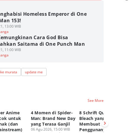
nghabisi Homeless Emperor di One
Man 153!
1, 13:00 WIB
Manga
 Kemungkinan Cara God Bisa
ahkan Saitama di One Punch Man
1, 11:00 WIB
Manga
uke murata
update me
See More
ter Anime
4 Momen di Spider-
8 Schrift Quincy
4 
cok untuk
Man: Brand New Day
Bleach yang
Ya
nak (dan
yang Terasa Ganjil
Membuat
Di
ainstream)
06 Agu 2026, 15:00 WIB
Penggunanya Susah
On