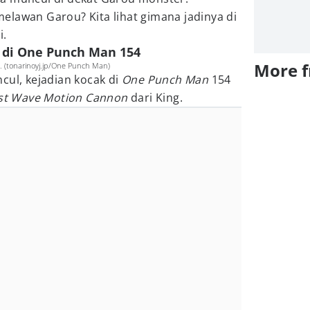
elawan Garou? Kita lihat gimana jadinya di
i.
n di One Punch Man 154
More 
. (tonarinoyj.jp/One Punch Man)
cul, kejadian kocak di
One Punch Man
154
urst Wave Motion Cannon
dari King.