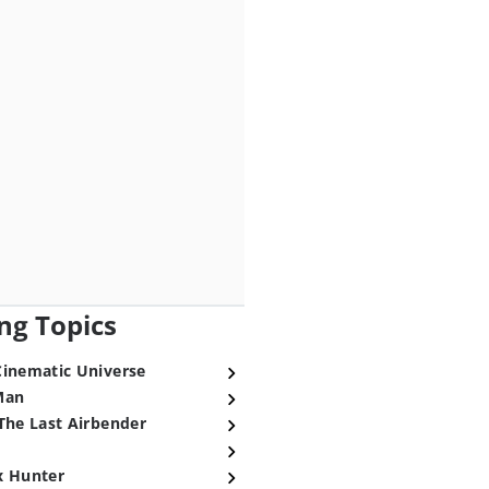
ng Topics
Cinematic Universe
Man
The Last Airbender
x Hunter