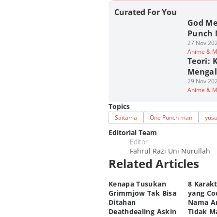
Curated For You
God Me
Punch 
27 Nov 202
Anime & 
Teori:
Mengal
29 Nov 202
Anime & 
Topics
Saitama
One Punch man
yus
Editorial Team
Editor
Fahrul Razi Uni Nurullah
Related Articles
Kenapa Tusukan
8 Karak
Grimmjow Tak Bisa
yang Co
Ditahan
Nama A
Deathdealing Askin
Tidak M