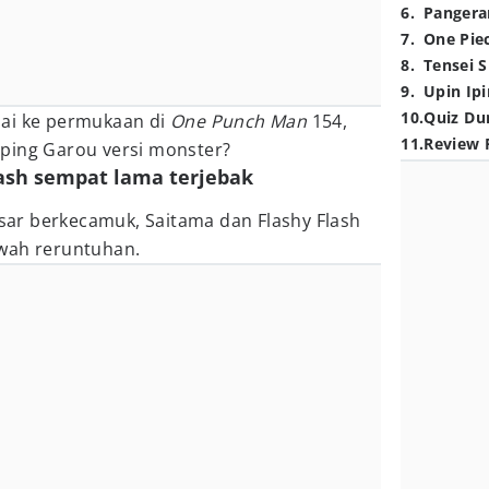
6
.
Pangera
7
.
One Pie
8
.
Tensei S
9
.
Upin Ipi
10
.
Quiz Du
pai ke permukaan di
One Punch Man
154,
11
.
Review 
mping Garou versi monster?
lash sempat lama terjebak
ar berkecamuk, Saitama dan Flashy Flash
wah reruntuhan.