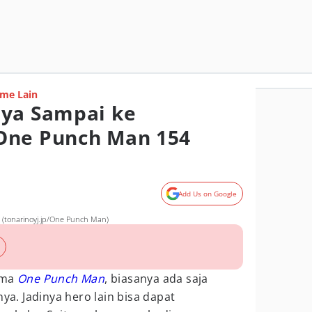
me Lain
nya Sampai ke
One Punch Man 154
Add Us on Google
(tonarinoyj.jp/One Punch Man)
ama
One Punch Man
, biasanya ada saja
. Jadinya hero lain bisa dapat