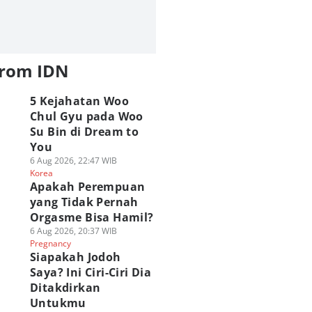
from IDN
5 Kejahatan Woo
Chul Gyu pada Woo
Su Bin di Dream to
You
6 Aug 2026, 22:47 WIB
Korea
Apakah Perempuan
yang Tidak Pernah
Orgasme Bisa Hamil?
6 Aug 2026, 20:37 WIB
Pregnancy
Siapakah Jodoh
Saya? Ini Ciri-Ciri Dia
Ditakdirkan
Untukmu