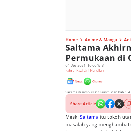
Home
Anime & Manga
Ani
Saitama Akhir
Permukaan di 
04 Des 2021, 10:00 WIB
Fahrul Razi Uni Nurullah
News
Channel
Saitama di sampul One Punch Man bab 154. 
Share Article
Meski
Saitama
itu tokoh ut
masalah yang menghambatnya