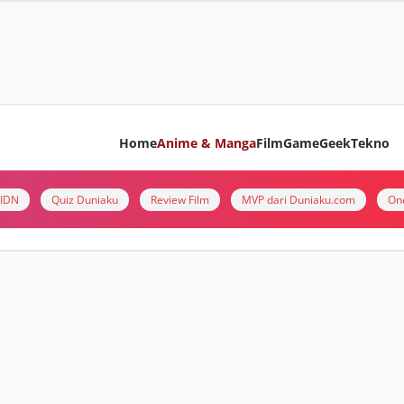
Home
Anime & Manga
Film
Game
Geek
Tekno
i IDN
Quiz Duniaku
Review Film
MVP dari Duniaku.com
On