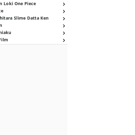
n Loki One Piece
ce
hitara Slime Datta Ken
n
niaku
Film