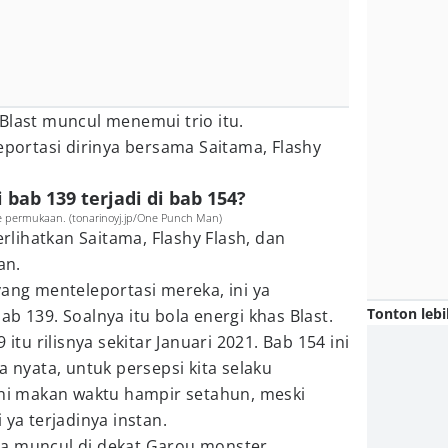
 Blast muncul menemui trio itu.
leportasi dirinya bersama Saitama, Flashy
 bab 139 terjadi di bab 154?
e permukaan. (tonarinoyj.jp/One Punch Man)
erlihatkan Saitama, Flashy Flash, dan
an.
yang menteleportasi mereka, ini ya
Tonton lebi
ab 139. Soalnya itu bola energi khas Blast.
u rilisnya sekitar Januari 2021. Bab 154 ini
a nyata, untuk persepsi kita selaku
ini makan waktu hampir setahun, meski
 ya terjadinya instan.
a muncul di dekat Garou monster.