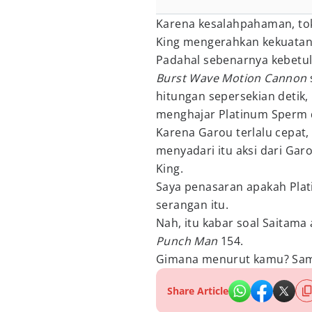
Karena kesalahpahaman, tok
King mengerahkan kekuatan
Padahal sebenarnya kebetu
Burst Wave Motion Cannon
hitungan sepersekian detik,
menghajar Platinum Sperm d
Karena Garou terlalu cepat,
menyadari itu aksi dari Ga
King.
Saya penasaran apakah Pla
serangan itu.
Nah, itu kabar soal Saitam
Punch Man
154.
Gimana menurut kamu? Sam
Share Article