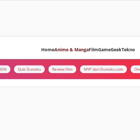
Home
Anime & Manga
Film
Game
Geek
Tekno
i IDN
Quiz Duniaku
Review Film
MVP dari Duniaku.com
On