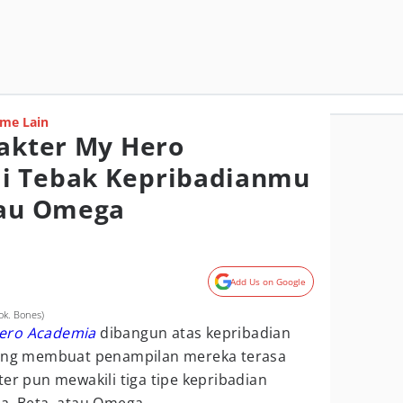
me Lain
rakter My Hero
i Tebak Kepribadianmu
tau Omega
Add Us on Google
ok. Bones)
ero Academia
dibangun atas kepribadian
yang membuat penampilan mereka terasa
ter pun mewakili tiga tipe kepribadian