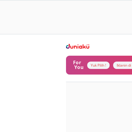
For
Yuk Pilih !
Iklanin d
You