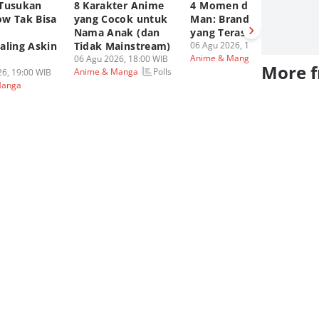
Tusukan
8 Karakter Anime
4 Momen di Spider-
8 
w Tak Bisa
yang Cocok untuk
Man: Brand New Day
Bl
Nama Anak (dan
yang Terasa Ganjil
M
aling Askin
Tidak Mainstream)
06 Agu 2026, 15:00 WIB
P
Polls
Anime & Manga
06 Agu 2026, 18:00 WIB
Ma
More 
Polls
Anime & Manga
6, 19:00 WIB
06
Manga
An