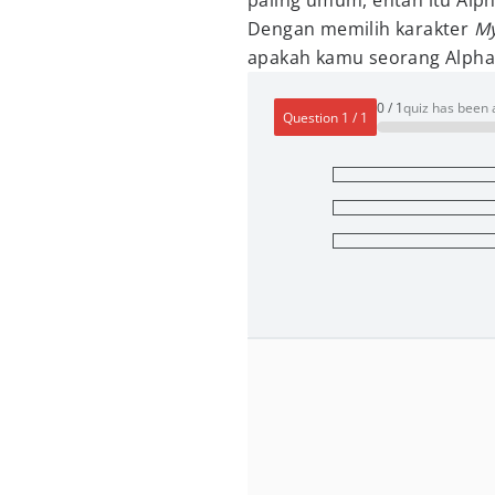
paling umum, entah itu Alph
Dengan memilih karakter
My
apakah kamu seorang Alpha, 
0
/
1
quiz has been
Question
1
/
1