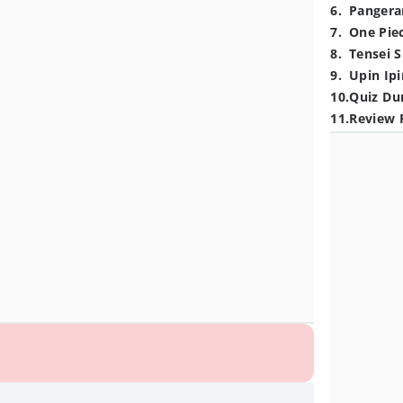
6
.
Pangera
7
.
One Pie
8
.
Tensei S
9
.
Upin Ipi
10
.
Quiz Du
11
.
Review 