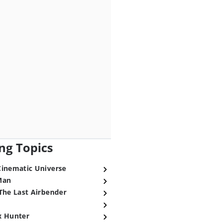
ng Topics
Cinematic Universe
Man
The Last Airbender
x Hunter