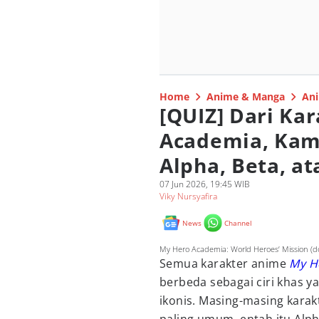
Home
Anime & Manga
Ani
[QUIZ] Dari Ka
Academia, Kam
Alpha, Beta, a
07 Jun 2026, 19:45 WIB
Viky Nursyafira
News
Channel
My Hero Academia: World Heroes’ Mission (d
Semua karakter anime
My H
berbeda sebagai ciri khas 
ikonis. Masing-masing karak