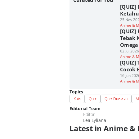
Curated For You
[QUIZ] 
Ketahu
25 Nov 202
Anime & 
[QUIZ] 
Tebak 
Omega
02 Jul 202
Anime & 
[QUIZ]
Cocok 
16 Jun 202
Anime & 
Topics
Kuis
Quiz
Quiz Duniaku
M
Editorial Team
Editor
Lea Lyliana
Latest in Anime &