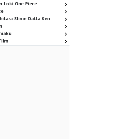
n Loki One Piece
ce
hitara Slime Datta Ken
n
niaku
Film