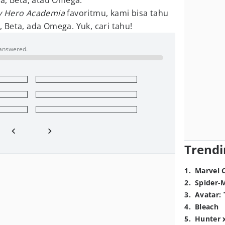
a, Beta, atau Omega.
 Hero Academia
favoritmu, kami bisa tahu
Beta, ada Omega. Yuk, cari tahu!
 answered.
Trendi
1
.
Marvel 
2
.
Spider-
3
.
Avatar: 
4
.
Bleach
5
.
Hunter 