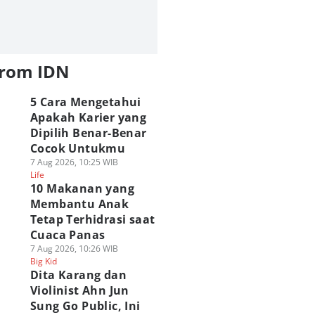
Schrift Quincy
4 Keunggulan Yami
Karakter Terkuat
each yang
Yami no Mi
Hunter x Hunter
embuat
Dibanding Haki di
dari Setiap Kategor
enggunanya Susah
One Piece!
Nen
ti!
06 Agu 2026, 11:00 WIB
06 Agu 2026, 09:00 WIB
from IDN
Polls
Poll
Anime & Manga
Anime & Manga
 Agu 2026, 14:00 WIB
ime & Manga
5 Cara Mengetahui
Apakah Karier yang
Dipilih Benar-Benar
Cocok Untukmu
7 Aug 2026, 10:25 WIB
Life
10 Makanan yang
Membantu Anak
Tetap Terhidrasi saat
Cuaca Panas
7 Aug 2026, 10:26 WIB
Big Kid
Dita Karang dan
Violinist Ahn Jun
Sung Go Public, Ini