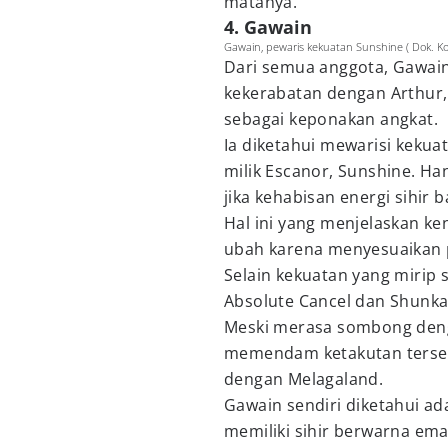
matanya.
4. Gawain
Gawain, pewaris kekuatan Sunshine ( Dok. Ko
Dari semua anggota, Gawain
kekerabatan dengan Arthur,
sebagai keponakan angkat.
Ia diketahui mewarisi keku
milik Escanor, Sunshine. H
jika kehabisan energi sihir 
Hal ini yang menjelaskan ke
ubah karena menyesuaikan 
Selain kekuatan yang mirip 
Absolute Cancel dan Shunkan
Meski merasa sombong deng
memendam ketakutan tersend
dengan Melagaland.
Gawain sendiri diketahui ad
memiliki sihir berwarna ema