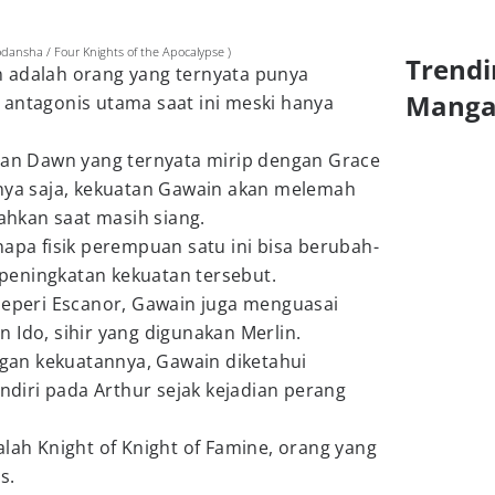
dansha / Four Knights of the Apocalypse )
Trendi
 adalah orang yang ternyata punya
Mang
 antagonis utama saat ini meski hanya
atan Dawn yang ternyata mirip dengan Grace
anya saja, kekuatan Gawain akan melemah
bahkan saat masih siang.
napa fisik perempuan satu ini bisa berubah-
peningkatan kekuatan tersebut.
seperi Escanor, Gawain juga menguasai
 Ido, sihir yang digunakan Merlin.
an kekuatannya, Gawain diketahui
iri pada Arthur sejak kejadian perang
alah Knight of Knight of Famine, orang yang
s.