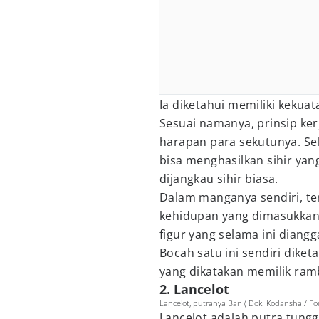
Ia diketahui memiliki keku
Sesuai namanya, prinsip ker
harapan para sekutunya. Sel
bisa menghasilkan sihir ya
dijangkau sihir biasa.
Dalam manganya sendiri, te
kehidupan yang dimasukkan 
figur yang selama ini diang
Bocah satu ini sendiri dik
yang dikatakan memilik ramb
2. Lancelot
Lancelot, putranya Ban ( Dok. Kodansha / Fou
Lancelot adalah putra tungg