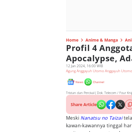
Home
Anime & Manga
Ani
Profil 4 Anggot
Apocalypse, Ad
12 Jan 2024, 16:00 WIB
Agung Anggayuh Utomo Anggayuh Utom
News
Channel
Tristan dan Percival ( Dok. Telecom / Four Kn
Share Article
Meski
Nanatsu no Taizai
tel
kawan-kawannya tinggal har