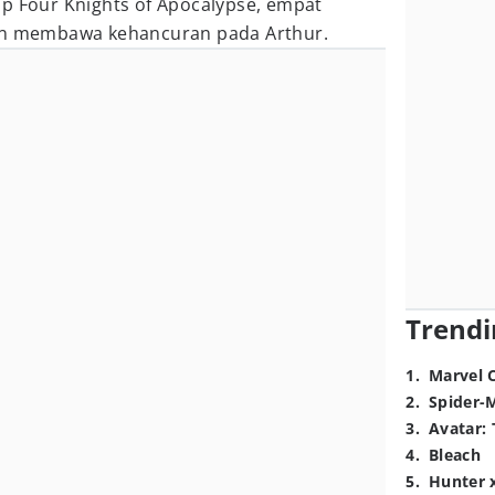
up Four Knights of Apocalypse, empat
kan membawa kehancuran pada Arthur.
Trendi
1
.
Marvel 
2
.
Spider-
3
.
Avatar: 
4
.
Bleach
5
.
Hunter 