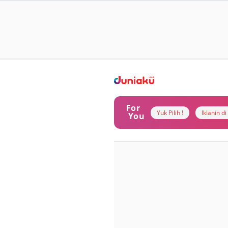
For
Yuk Pilih !
Iklanin d
You