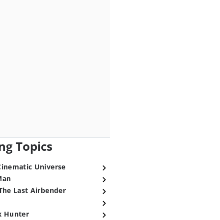
ng Topics
Cinematic Universe
Man
The Last Airbender
x Hunter