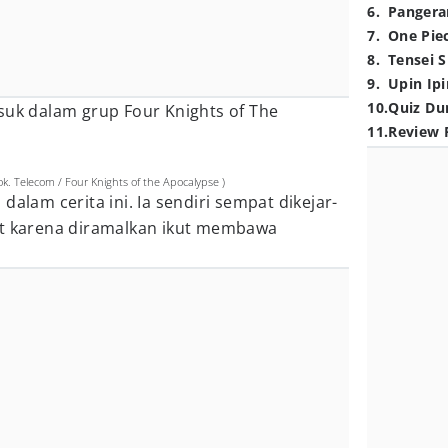
6
.
Pangera
7
.
One Pie
8
.
Tensei S
9
.
Upin Ipi
10
.
Quiz Du
suk dalam grup Four Knights of The
11
.
Review 
ok. Telecom / Four Knights of the Apocalypse )
dalam cerita ini. Ia sendiri sempat dikejar-
ot karena diramalkan ikut membawa