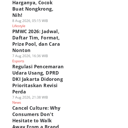
Harganya, Cocok
Buat Nongkrong,
Nih!
8 Aug 2026, 05:15 WIB
Lifestyle
PMWC 2026: Jadwal,
Daftar Tim, Format,
Prize Pool, dan Cara
Nonton
7 Aug 2026, 16:36 WIB
Esports
Regulasi Pencemaran
Udara Usang, DPRD
DKI Jakarta Didorong
Prioritaskan Revisi
Perda
7 Aug 2026, 21:38 WIB
News
Cancel Culture: Why
Consumers Don't
Hesitate to Walk
Away From a Brand