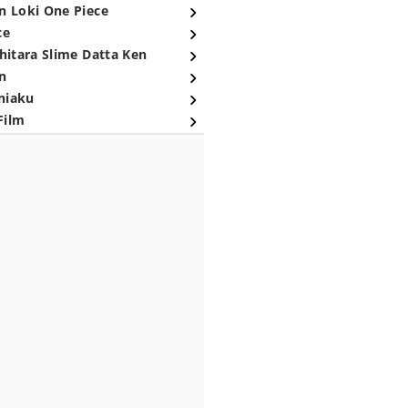
n Loki One Piece
ce
hitara Slime Datta Ken
n
niaku
Film