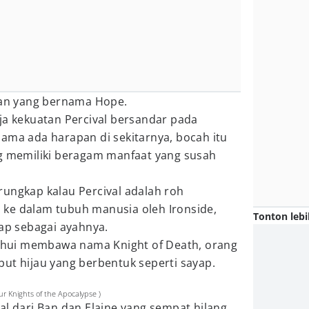
atan yang bernama Hope.
ja kekuatan Percival bersandar pada
ama ada harapan di sekitarnya, bocah itu
ng memiliki beragam manfaat yang susah
rungkap kalau Percival adalah roh
ke dalam tubuh manusia oleh Ironside,
Tonton lebi
gap sebagai ayahnya.
etahui membawa nama Knight of Death, orang
ut hijau yang berbentuk seperti sayap.
r Knights of the Apocalypse )
al dari Ban dan Elaine yang sempat hilang