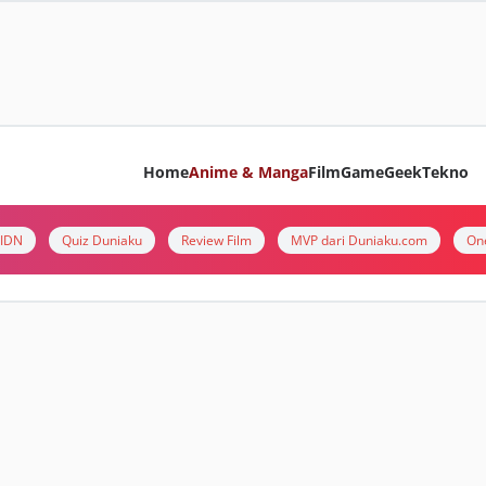
Home
Anime & Manga
Film
Game
Geek
Tekno
i IDN
Quiz Duniaku
Review Film
MVP dari Duniaku.com
On