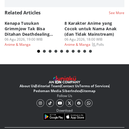
Related Articles
See More
Kenapa Tusukan
8 Karakter Anime yang
4
Grimmjow Tak Bisa
Cocok untuk Nama Anak
B
Ditahan Deathdealing
(dan Tidak Mainstream)
Te
Askin Bleach?
06 Agu 2026, 19:00 WIB
06 Agu 2026, 18:00 WIB
06
Polls
Anime & Manga
Anime & Manga
An
About Us
Editorial Team
Contact Us
Terms of Services
Pedoman Media Siber
Index
Sitemap
Follow Us
Download