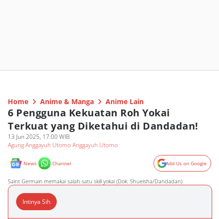
Home
Anime & Manga
Anime Lain
6 Pengguna Kekuatan Roh Yokai
Terkuat yang Diketahui di Dandadan!
13 Jun 2025, 17:00 WIB
Agung Anggayuh Utomo Anggayuh Utomo
News
Channel
Add Us on Google
Saint Germain memakai salah satu skill yokai (Dok. Shueisha/Dandadan)
Intinya Sih