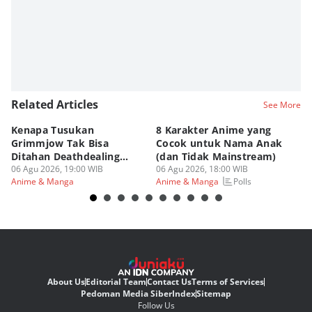
Related Articles
See More
Kenapa Tusukan
8 Karakter Anime yang
4
Grimmjow Tak Bisa
Cocok untuk Nama Anak
B
Ditahan Deathdealing
(dan Tidak Mainstream)
Te
Askin Bleach?
06 Agu 2026, 19:00 WIB
06 Agu 2026, 18:00 WIB
06
Polls
Anime & Manga
Anime & Manga
An
About Us
Editorial Team
Contact Us
Terms of Services
Pedoman Media Siber
Index
Sitemap
Follow Us