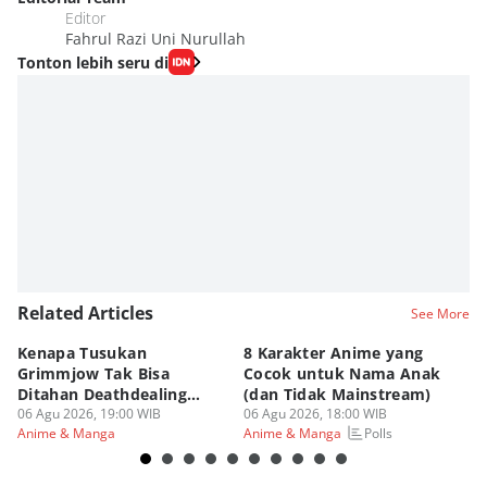
Editor
Fahrul Razi Uni Nurullah
Tonton lebih seru di
Related Articles
See More
Kenapa Tusukan
8 Karakter Anime yang
4
Grimmjow Tak Bisa
Cocok untuk Nama Anak
B
Ditahan Deathdealing
(dan Tidak Mainstream)
Te
Askin Bleach?
06 Agu 2026, 19:00 WIB
06 Agu 2026, 18:00 WIB
06
Polls
Anime & Manga
Anime & Manga
An