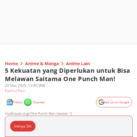
Home
Anime & Manga
Anime Lain
5 Kekuatan yang Diperlukan untuk Bisa
Melawan Saitama One Punch Man!
29 Nov 2025, 13:45 WIB
Fachrul Razi
News
Channel
Add Us on Google
madhouse.co.jp/One Punch Man (season 1)
Intinya Sih