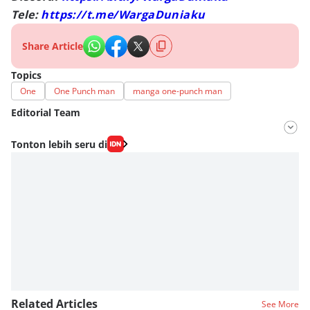
Tele:
https://t.me/WargaDuniaku
Share Article
Topics
One
One Punch man
manga one-punch man
Editorial Team
Editor
Tonton lebih seru di
Fahrul Razi Uni Nurullah
Editor
Eddy Rusmanto
Related Articles
See More