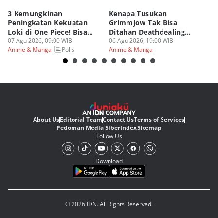
3 Kemungkinan
Kenapa Tusukan
8 
Peningkatan Kekuatan
Grimmjow Tak Bisa
C
Loki di One Piece! Bisa
Ditahan Deathdealing
(d
Lebih OP?
07 Agu 2026, 09:00 WIB
Askin Bleach?
06 Agu 2026, 19:00 WIB
06
Polls
Anime & Manga
Anime & Manga
An
About Us
Editorial Team
Contact Us
Terms of Services
Pedoman Media Siber
Index
Sitemap
Follow Us
Download
© 2026 IDN. All Rights Reserved.