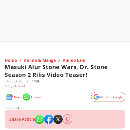
Home
Anime & Manga
Anime Lain
Masuki Alur Stone Wars, Dr. Stone
Season 2 Rilis Video Teaser!
04 Jul 2020, 13:17 WIB
Aditya Daniel
News
Channel
Add Us on Google
dr-stone.jp
Share Article