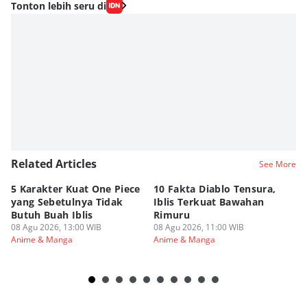
Tonton lebih seru di
Related Articles
See More
5 Karakter Kuat One Piece
10 Fakta Diablo Tensura,
Be
yang Sebetulnya Tidak
Iblis Terkuat Bawahan
An
Butuh Buah Iblis
Rimuru
Ar
08 Agu 2026, 13:00 WIB
08 Agu 2026, 11:00 WIB
08
Anime & Manga
Anime & Manga
An