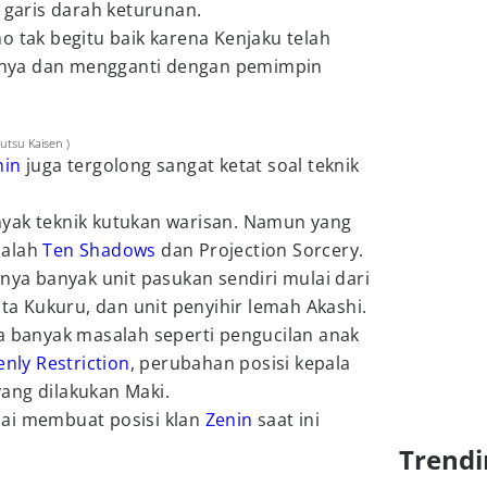
i garis darah keturunan.
o tak begitu baik karena Kenjaku telah
nya dan mengganti dengan pemimpin
utsu Kaisen )
nin
juga tergolong sangat ketat soal teknik
yak teknik kutukan warisan. Namun yang
dalah
Ten Shadows
dan Projection Sorcery.
unya banyak unit pasukan sendiri mulai dari
ata Kukuru, dan unit penyihir lemah Akashi.
a banyak masalah seperti pengucilan anak
nly Restriction
, perubahan posisi kepala
ang dilakukan Maki.
ai membuat posisi klan
Zenin
saat ini
Trendi