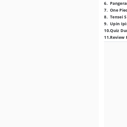
6
.
Pangera
7
.
One Pie
8
.
Tensei S
9
.
Upin Ipi
10
.
Quiz Du
11
.
Review 