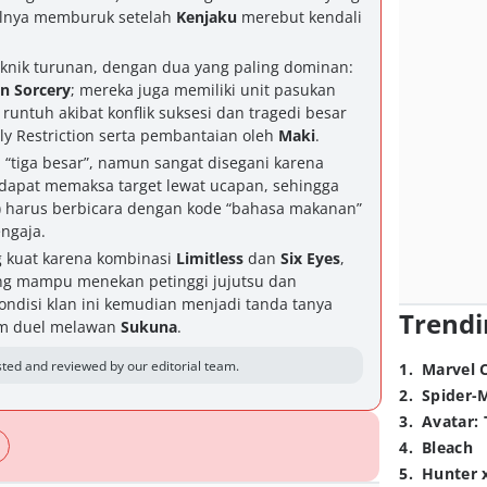
nalnya memburuk setelah
Kenjaku
merebut kendali
knik turunan, dengan dua yang paling dominan:
on Sorcery
; mereka juga memiliki unit pasukan
i runtuh akibat konflik suksesi dan tragedi besar
ly Restriction serta pembantaian oleh
Maki
.
“tiga besar”, namun sangat disegani karena
dapat memaksa target lewat ucapan, sehingga
) harus berbicara dengan kode “bahasa makanan”
ngaja.
 kuat karena kombinasi
Limitless
dan
Six Eyes
,
g mampu menekan petinggi jujutsu dan
ondisi klan ini kemudian menjadi tanda tanya
Trendi
am duel melawan
Sukuna
.
ted and reviewed by our editorial team.
1
.
Marvel 
2
.
Spider-
3
.
Avatar: 
4
.
Bleach
5
.
Hunter 