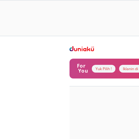
For
Yuk Pilih !
Iklanin d
You