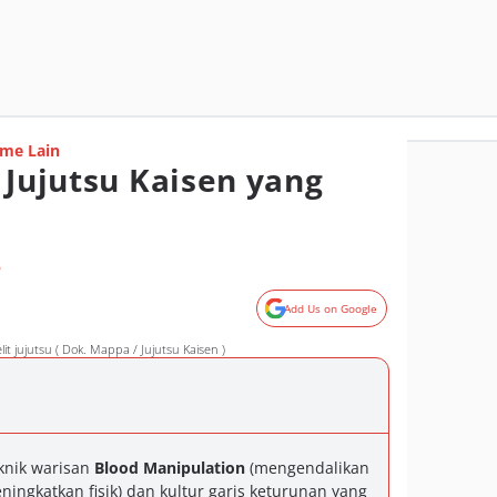
me Lain
 Jujutsu Kaisen yang
s
o
Add Us on Google
lit jujutsu ( Dok. Mappa / Jujutsu Kaisen )
eknik warisan
Blood Manipulation
(mengendalikan
ngkatkan fisik) dan kultur garis keturunan yang