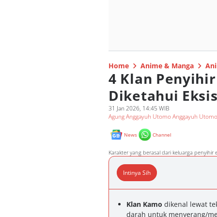
Home
Anime & Manga
Ani
4 Klan Penyihir
Diketahui Eksi
31 Jan 2026, 14:45 WIB
Agung Anggayuh Utomo Anggayuh Utom
News
Channel
Karakter yang berasal dari keluarga penyihir e
Intinya Sih
Klan Kamo
dikenal lewat t
darah untuk menyerang/meni