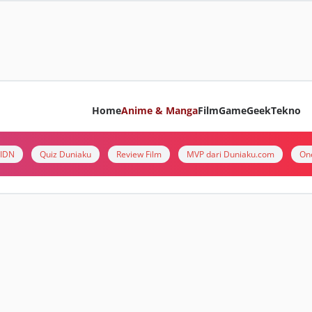
Home
Anime & Manga
Film
Game
Geek
Tekno
i IDN
Quiz Duniaku
Review Film
MVP dari Duniaku.com
On