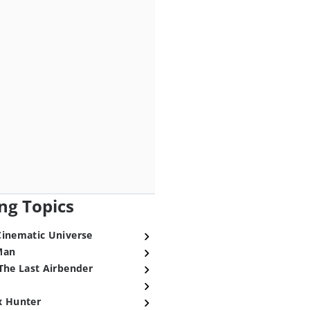
ng Topics
Cinematic Universe
Man
The Last Airbender
x Hunter