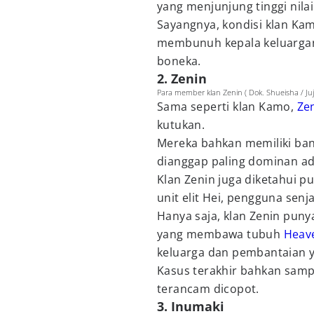
yang menjunjung tinggi nila
Sayangnya, kondisi klan Kam
membunuh kepala keluarga
boneka.
2. Zenin
Para member klan Zenin ( Dok. Shueisha / Juj
Sama seperti klan Kamo,
Ze
kutukan.
Mereka bahkan memiliki ban
dianggap paling dominan a
Klan Zenin juga diketahui p
unit elit Hei, pengguna senj
Hanya saja, klan Zenin puny
yang membawa tubuh
Heave
keluarga dan pembantaian y
Kasus terakhir bahkan samp
terancam dicopot.
3. Inumaki