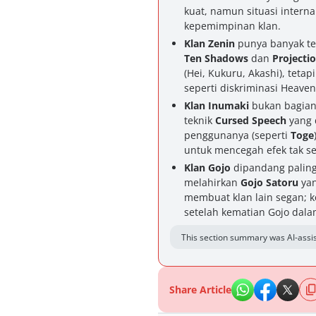
kuat, namun situasi inter
kepemimpinan klan.
Klan Zenin
punya banyak te
Ten Shadows
dan
Projecti
(Hei, Kukuru, Akashi), tetap
seperti diskriminasi Heaven
Klan Inumaki
bukan bagian 
teknik
Cursed Speech
yang 
penggunanya (seperti
Toge
untuk mencegah efek tak se
Klan Gojo
dipandang paling
melahirkan
Gojo Satoru
yan
membuat klan lain segan; k
setelah kematian Gojo dal
This section summary was AI-assis
Share Article