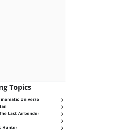
ng Topics
Cinematic Universe
Man
The Last Airbender
x Hunter