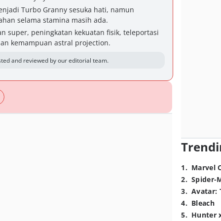
enjadi Turbo Granny sesuka hati, namun
tahan selama stamina masih ada.
 super, peningkatan kekuatan fisik, teleportasi
dan kemampuan astral projection.
ted and reviewed by our editorial team.
Trendi
1
.
Marvel 
2
.
Spider-
3
.
Avatar: 
4
.
Bleach
5
.
Hunter 