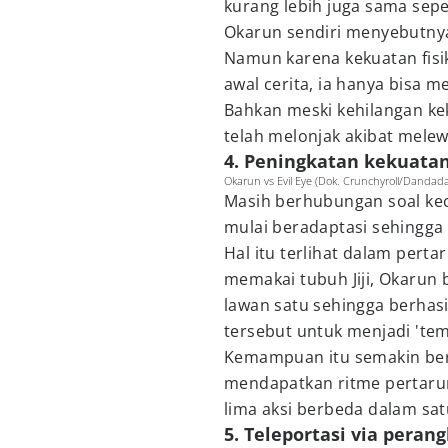
kurang lebih juga sama seper
Okarun sendiri menyebutnya
Namun karena kekuatan fisik
awal cerita, ia hanya bisa m
Bahkan meski kehilangan ke
telah melonjak akibat melew
4. Peningkatan kekuatan 
Okarun vs Evil Eye (Dok. Crunchyroll/Dandad
Masih berhubungan soal kec
mulai beradaptasi sehingga
Hal itu terlihat dalam pert
memakai tubuh Jiji, Okarun
lawan satu sehingga berhasi
tersebut untuk menjadi 'te
Kemampuan itu semakin ber
mendapatkan ritme pertarun
lima aksi berbeda dalam sat
5. Teleportasi via peran