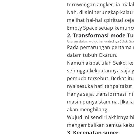
terowongan angker, ia mal
Nah, di sini terungkap kal
melihat hal-hal spiritual sej
Empty Space setiap kemuncul
2. Transformasi mode T
Okarun dalam wujud terkontrolnya ( Dok. S
Pada pertarungan pertama 
dalam tubuh Okarun.
Namun akibat ulah Seiko, k
sehingga kekuatannya saja y
pemuda tersebut. Berkat itu
nya sesuka hati tanpa takut 
Hanya saja, transformasi i
masih punya stamina. JIka ia
akan menghilang.
Wujud ini sendiri akhirnya 
mengembalikan semua kekua
3. Kecepatan super