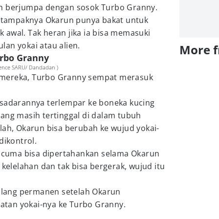
ah berjumpa dengan sosok Turbo Granny.
au tampaknya Okarun punya bakat untuk
ak awal. Tak heran jika ia bisa memasuki
an yokai atau alien.
More 
urbo Granny
cience SARU/ Dandadan )
mereka, Turbo Granny sempat merasuk
esadarannya terlempar ke boneka kucing
ang masih tertinggal di dalam tubuh
lah, Okarun bisa berubah ke wujud yokai-
dikontrol.
ni cuma bisa dipertahankan selama Okarun
 kelelahan dan tak bisa bergerak, wujud itu
hilang permanen setelah Okarun
tan yokai-nya ke Turbo Granny.