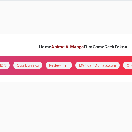
Home
Anime & Manga
Film
Game
Geek
Tekno
i IDN
Quiz Duniaku
Review Film
MVP dari Duniaku.com
On