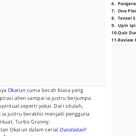
6
.
Pangera
7
.
One Pie
8
.
Tensei S
9
.
Upin Ipi
10
.
Quiz Du
11
.
Review 
lnya
Okarun
cuma bocah biasa yang
pirasi alien sampai ia justru berjumpa
iritual seperti yokai. Dari situlah,
 ia justru berakhir menjadi pengguna
erkuat, Turbo Granny.
uatan Okarun dalam serial
Dandadan
?