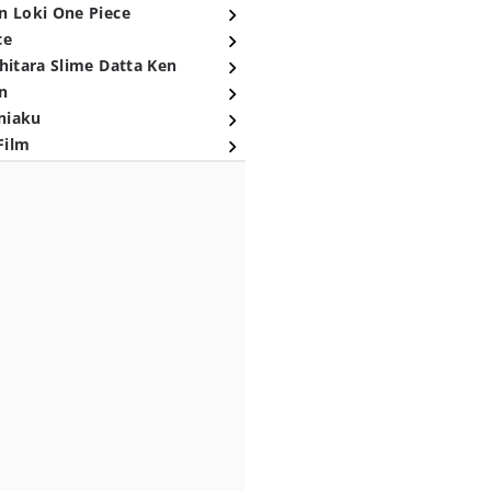
n Loki One Piece
ce
hitara Slime Datta Ken
n
niaku
Film