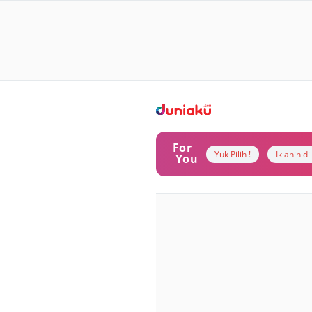
For
Yuk Pilih !
Iklanin d
You