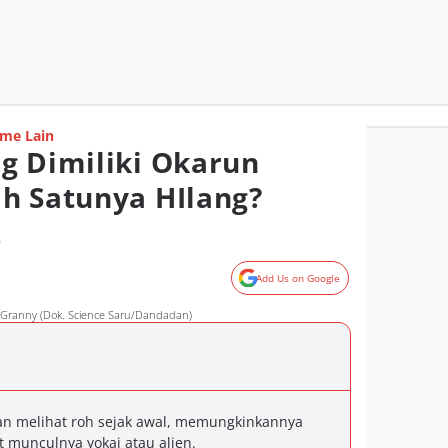
me Lain
g Dimiliki Okarun
h Satunya HIlang?
o
Add Us on Google
 Granny (Dok. Science Saru/Dandadan)
n melihat roh sejak awal, memungkinkannya
 munculnya yokai atau alien.