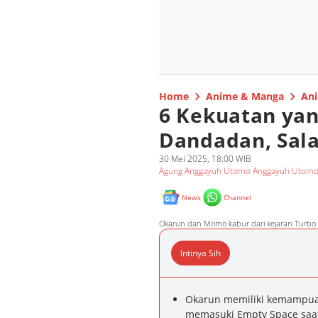
Home
Anime & Manga
Ani
6 Kekuatan yan
Dandadan, Sala
30 Mei 2025, 18:00 WIB
Agung Anggayuh Utomo Anggayuh Utom
News
Channel
Okarun dan Momo kabur dari kejaran Turbo
Intinya Sih
Okarun memiliki kemampua
memasuki Empty Space saat