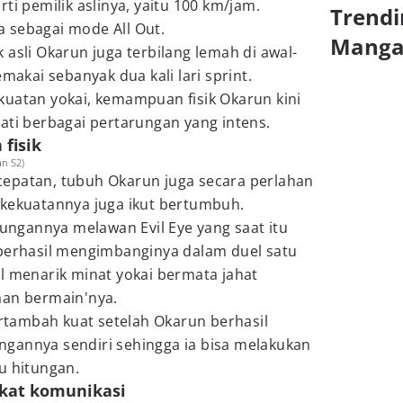
ti pemilik aslinya, yaitu 100 km/jam.
Trendi
 sebagai mode All Out.
Mang
 asli Okarun juga terbilang lemah di awal-
emakai sebanyak dua kali lari sprint.
kuatan yokai, kemampuan fisik Okarun kini
ati berbagai pertarungan yang intens.
fisik
an S2)
epatan, tubuh Okarun juga secara perlahan
 kekuatannya juga ikut bertumbuh.
arungannya melawan Evil Eye yang saat itu
 berhasil mengimbanginya dalam duel satu
l menarik minat yokai bermata jahat
man bermain'nya.
tambah kuat setelah Okarun berhasil
gannya sendiri sehingga ia bisa melakukan
u hitungan.
gkat komunikasi