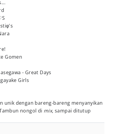
...
rd
♡S
stiφ's
Nara
re!
ute Gomen
Hasegawa - Great Days
gayake Girls
n unik dengan bareng-bareng menyanyikan
n Tambun nongol di
mix
, sampai ditutup