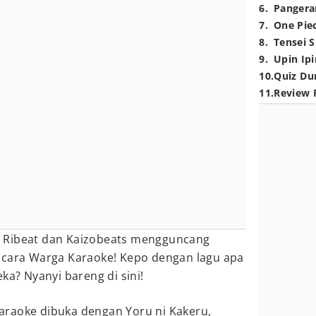
6
.
Pangera
7
.
One Pie
8
.
Tensei S
9
.
Upin Ipi
10
.
Quiz Du
11
.
Review 
 Ribeat dan Kaizobeats mengguncang
acara Warga Karaoke! Kepo dengan lagu apa
ka? Nyanyi bareng di sini!
raoke dibuka dengan Yoru ni Kakeru,