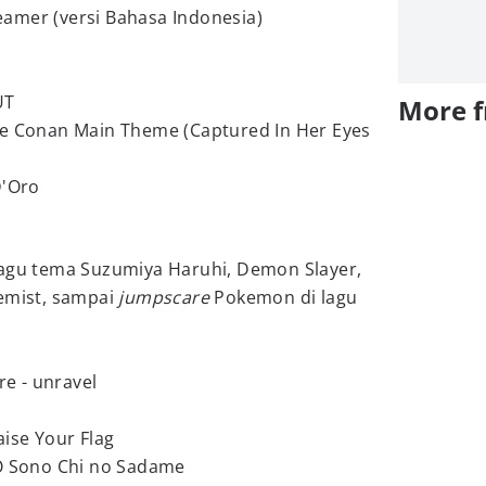
amer (versi Bahasa Indonesia)
UT
More 
ve Conan Main Theme (Captured In Her Eyes
D'Oro
lagu tema Suzumiya Haruhi, Demon Slayer,
hemist, sampai
jumpscare
Pokemon di lagu
re - unravel
aise Your Flag
JO Sono Chi no Sadame