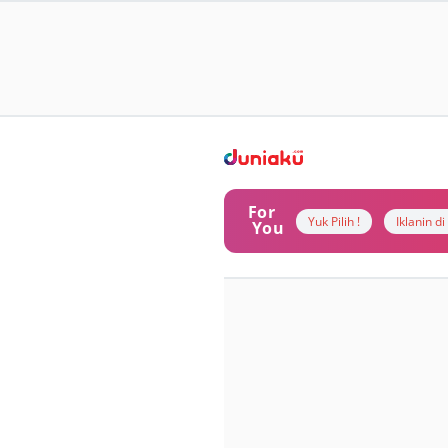
For
Yuk Pilih !
Iklanin d
You