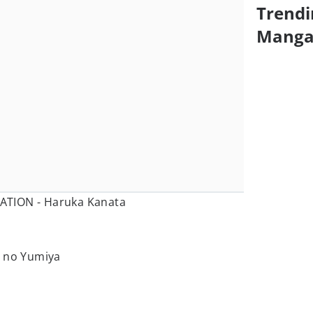
Trendi
Mang
TION - Haruka Kanata
n no Yumiya