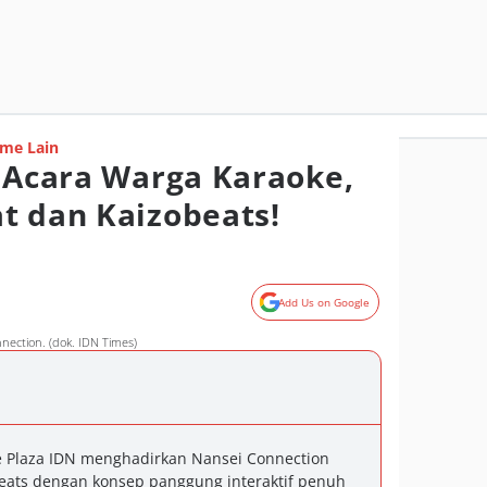
me Lain
u Acara Warga Karaoke,
t dan Kaizobeats!
Add Us on Google
ection. (dok. IDN Times)
e Plaza IDN menghadirkan Nansei Connection
eats dengan konsep panggung interaktif penuh