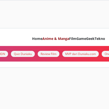
Home
Anime & Manga
Film
Game
Geek
Tekno
i IDN
Quiz Duniaku
Review Film
MVP dari Duniaku.com
On