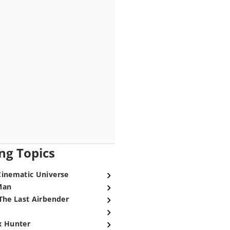
ng Topics
Cinematic Universe
Man
The Last Airbender
x Hunter