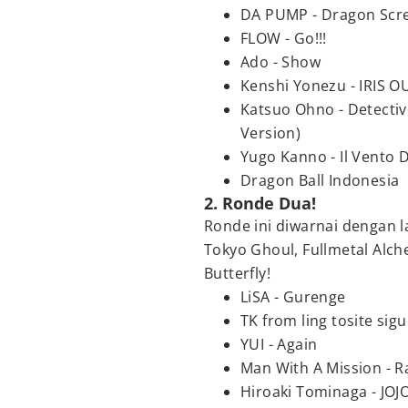
DA PUMP - Dragon Scre
FLOW - Go!!!
Ado - Show
Kenshi Yonezu - IRIS O
Katsuo Ohno - Detecti
Version)
Yugo Kanno - Il Vento 
Dragon Ball Indonesia
2. Ronde Dua!
Ronde ini diwarnai dengan 
Tokyo Ghoul, Fullmetal Alc
Butterfly!
LiSA - Gurenge
TK from ling tosite sigu
YUI - Again
Man With A Mission - R
Hiroaki Tominaga - JO