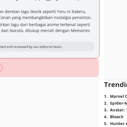
deretan lagu ikonik seperti Yoru ni Kakeru,
f Conan yang membangkitkan nostalgia penonton.
kan lagu dari berbagai anime terkenal seperti
, dan Naruto, ditutup meriah dengan Memories
ted and reviewed by our editorial team.
Trendi
1
.
Marvel 
2
.
Spider-
3
.
Avatar: 
4
.
Bleach
5
.
Hunter 