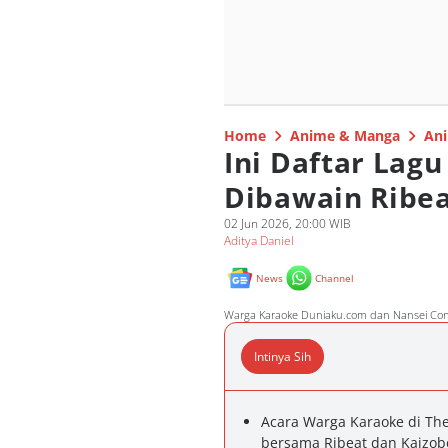
Home
Anime & Manga
Ani
Ini Daftar Lag
Dibawain Ribea
02 Jun 2026, 20:00 WIB
Aditya Daniel
News
Channel
Warga Karaoke Duniaku.com dan Nansei Conn
Intinya Sih
Acara Warga Karaoke di Th
bersama Ribeat dan Kaizob