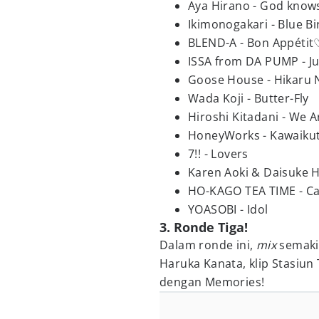
Aya Hirano - God knows
Ikimonogakari - Blue Bi
BLEND-A - Bon Appétit
ISSA from DA PUMP - Ju
Goose House - Hikaru 
Wada Koji - Butter-Fly
Hiroshi Kitadani - We A
HoneyWorks - Kawaik
7!! - Lovers
Karen Aoki & Daisuke 
HO-KAGO TEA TIME - Ca
YOASOBI - Idol
3. Ronde Tiga!
Dalam ronde ini,
mix
semaki
Haruka Kanata, klip Stasiu
dengan Memories!