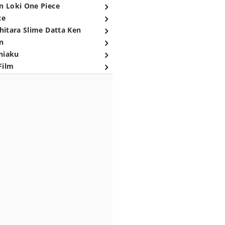
n Loki One Piece
ce
hitara Slime Datta Ken
n
niaku
Film