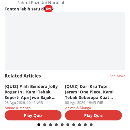
Fahrul Razi Uni Nurullah
Tonton lebih seru di
Related Articles
See More
[QUIZ] Pilih Bendera Jolly
[QUIZ] Dari Kru Topi
P
Roger Ini, Kami Tebak
Jerami One Piece, Kami
di
Seperti Apa Jiwa Bajak
Tebak Seberapa Kuat
K
Laut Dalam Dirimu
08 Agu 2026, 20:45 WIB
Mentalmu
08 Agu 2026, 19:45 WIB
08
Anime & Manga
Anime & Manga
An
Play Quiz
Play Quiz