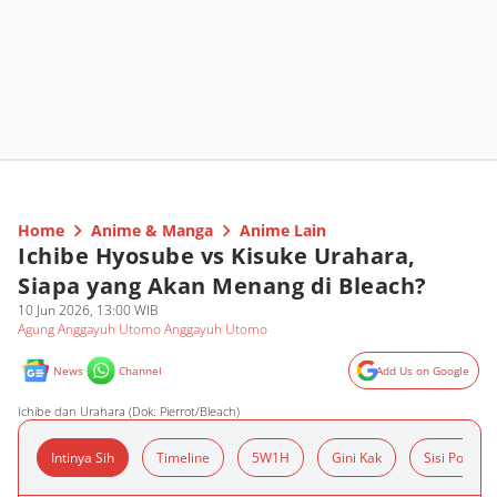
Home
Anime & Manga
Anime Lain
Ichibe Hyosube vs Kisuke Urahara,
Siapa yang Akan Menang di Bleach?
10 Jun 2026, 13:00 WIB
Agung Anggayuh Utomo Anggayuh Utomo
News
Channel
Add Us on Google
Ichibe dan Urahara (Dok. Pierrot/Bleach)
Intinya Sih
Timeline
5W1H
Gini Kak
Sisi Positif