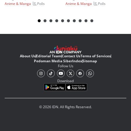
Polls
Polls
Anime & Manga
Anime & Manga
An
About Us
Editorial Team
Contact Us
Terms of Services
Pedoman Media Siber
Index
Sitemap
Follow Us
Download
© 2026 IDN. All Rights Reserved.