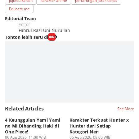
jujutsu kaisen
karakter anime
pertarungan jarak dekat
Educate me
Editorial Team
Editor
Fahrul Razi Uni Nurullah
Tonton lebih seru di
Related Articles
See More
4 Keunggulan Yami Yami
Karakter Terkuat Hunter x
5 
no Mi Dibanding Haki di
Hunter dari Setiap
As
One Piece!
Kategori Nen
Be
06 Agu 2026, 11:00 WIB
06 Agu 2026, 09:00 WIB
05