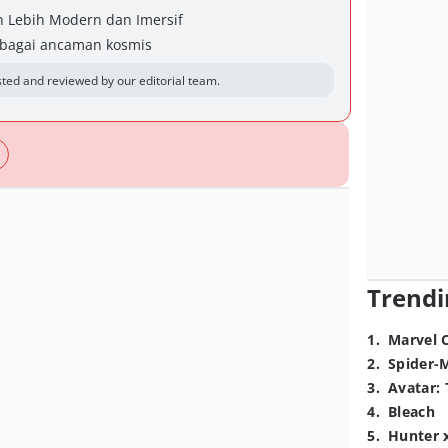
h Lebih Modern dan Imersif
ebagai ancaman kosmis
ted and reviewed by our editorial team.
Trendi
1
.
Marvel 
2
.
Spider-
3
.
Avatar: 
4
.
Bleach
5
.
Hunter 