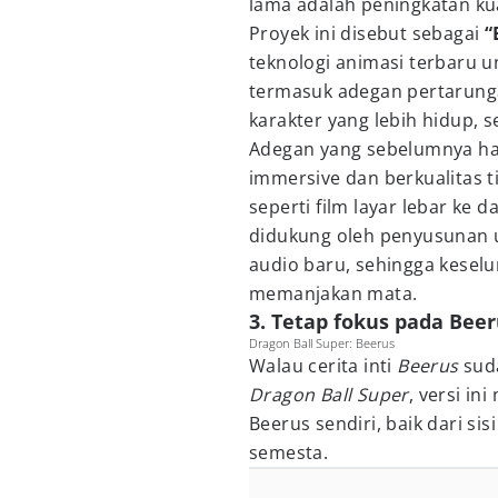
lama adalah peningkatan kual
Proyek ini disebut sebagai
“
teknologi animasi terbaru 
termasuk adegan pertarunga
karakter yang lebih hidup, s
Adegan yang sebelumnya han
immersive dan berkualitas 
seperti film layar lebar ke d
didukung oleh penyusunan 
audio baru, sehingga kesel
memanjakan mata.
3. Tetap fokus pada Bee
Dragon Ball Super: Beerus
Walau cerita inti
Beerus
suda
Dragon Ball Super
, versi in
Beerus sendiri, baik dari 
semesta.