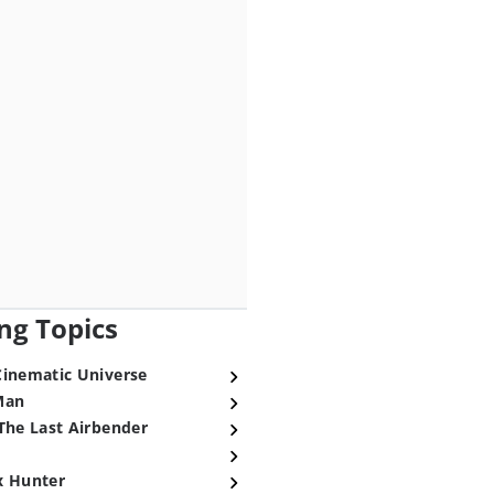
ng Topics
Cinematic Universe
Man
The Last Airbender
x Hunter