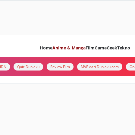
Home
Anime & Manga
Film
Game
Geek
Tekno
i IDN
Quiz Duniaku
Review Film
MVP dari Duniaku.com
On