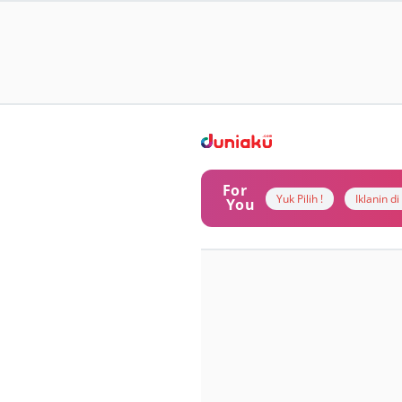
For
Yuk Pilih !
Iklanin d
You