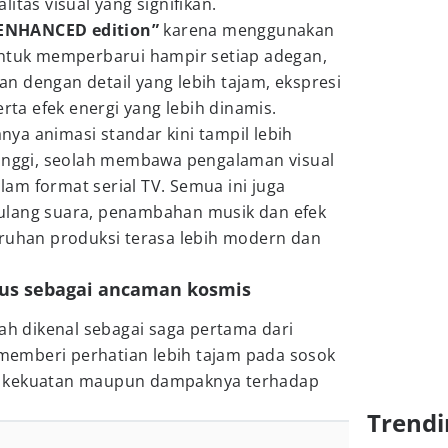
itas visual yang signifikan.
ENHANCED edition”
karena menggunakan
untuk memperbarui hampir setiap adegan,
n dengan detail yang lebih tajam, ekspresi
erta efek energi yang lebih dinamis.
ya animasi standar kini tampil lebih
tinggi, seolah membawa pengalaman visual
alam format serial TV. Semua ini juga
ulang suara, penambahan musik dan efek
uruhan produksi terasa lebih modern dan
rus sebagai ancaman kosmis
h dikenal sebagai saga pertama dari
i memberi perhatian lebih tajam pada sosok
sisi kekuatan maupun dampaknya terhadap
Trendi