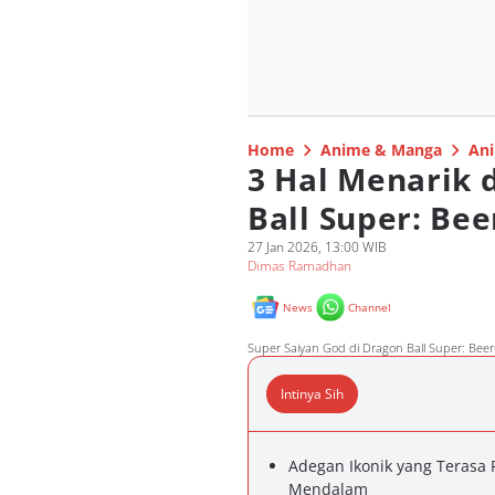
Home
Anime & Manga
Ani
3 Hal Menarik 
Ball Super: Bee
27 Jan 2026, 13:00 WIB
Dimas Ramadhan
News
Channel
Super Saiyan God di Dragon Ball Super: Bee
Intinya Sih
Adegan Ikonik yang Terasa 
Mendalam