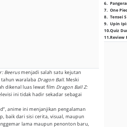
6
.
Pangera
7
.
One Pie
8
.
Tensei S
9
.
Upin Ipi
10
.
Quiz Du
11
.
Review 
: Beerus
menjadi salah satu kejutan
0 tahun waralaba
Dragon Ball
. Meski
 dikenal luas lewat film
Dragon Ball Z:
televisi ini tidak hadir sekadar sebagai
ed”, anime ini menjanjikan pengalaman
 baik dari sisi cerita, visual, maupun
penggemar lama maupun penonton baru,