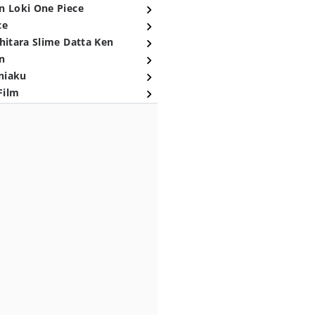
n Loki One Piece
ce
hitara Slime Datta Ken
n
niaku
Film