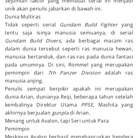
Sejumlah faktor yang membuat serial ini menjadi
unik akan penulis jabarkan di bawah ini.
Dunia Multiras
Tidak seperti serial
Gundam Build Fighter
yang
tentu saja isinya manusia semuanya, di serial
Gundam Build Divers
, ada berbagai macam ras
dalam dunia tersebut seperti ras manusia hewan,
manusia bertanduk, dan ras-ras pada dunia fantasi
pada umumnya. Di sini, Rommel yang merupakan
pemimpin dari
7th Panzer Division
adalah ras
manusia anjing.
Penulis sempat berpikir apakah ini merupakan
dunia Arian, dunianya Reiji, beberapa tahun setelah
kembalinya Direktur Utama
PPSE
, Mashita yang
akhirnya berjualan
gunpla
di Arian.
Menang untuk Avalon, tapi Seri untuk Para
Pemimpin
Meskipun Avalon berhasil menghancurkan bendera