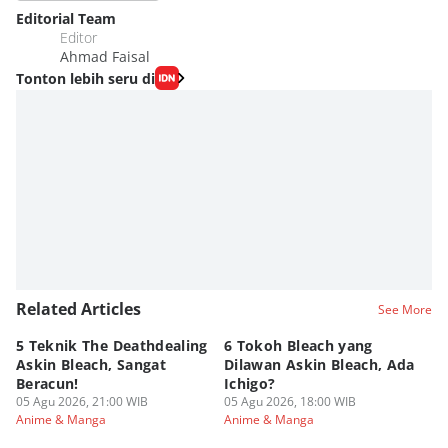
Editorial Team
Editor
Ahmad Faisal
Tonton lebih seru di
Related Articles
See More
5 Teknik The Deathdealing
6 Tokoh Bleach yang
5 
Askin Bleach, Sangat
Dilawan Askin Bleach, Ada
Bu
Beracun!
Ichigo?
Ne
05 Agu 2026, 21:00 WIB
05 Agu 2026, 18:00 WIB
05
Anime & Manga
Anime & Manga
An