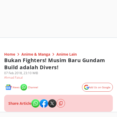
Home
Anime & Manga
Anime Lain
Bukan Fighters! Musim Baru Gundam
Build adalah Divers!
07 Feb 2018, 23:10 WIB
Ahmad Faisal
News
Channel
Add Us on Google
Share Article