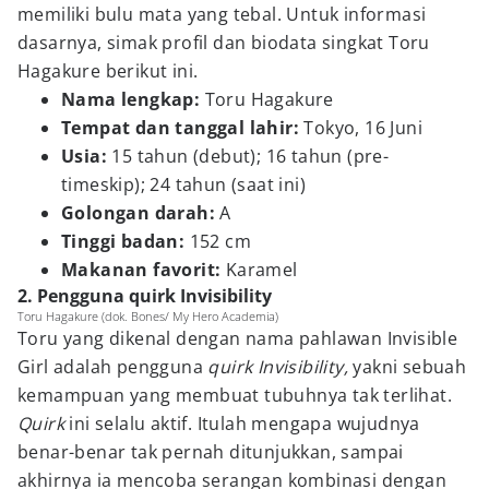
memiliki bulu mata yang tebal. Untuk informasi
dasarnya, simak profil dan biodata singkat Toru
Hagakure berikut ini.
Nama lengkap:
Toru Hagakure
Tempat dan tanggal lahir:
Tokyo, 16 Juni
Usia:
15 tahun (debut); 16 tahun (pre-
timeskip); 24 tahun (saat ini)
Golongan darah:
A
Tinggi badan:
152 cm
Makanan favorit:
Karamel
2. Pengguna quirk Invisibility
Toru Hagakure (dok. Bones/ My Hero Academia)
Toru yang dikenal dengan nama pahlawan Invisible
Girl adalah pengguna
quirk Invisibility,
yakni sebuah
kemampuan yang membuat tubuhnya tak terlihat.
Quirk
ini selalu aktif. Itulah mengapa wujudnya
benar-benar tak pernah ditunjukkan, sampai
akhirnya ia mencoba serangan kombinasi dengan