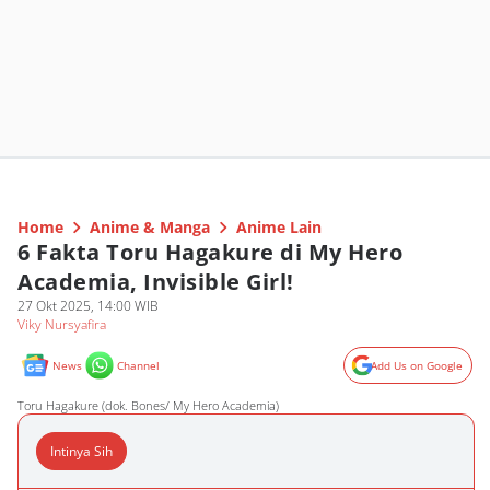
Home
Anime & Manga
Anime Lain
6 Fakta Toru Hagakure di My Hero
Academia, Invisible Girl!
27 Okt 2025, 14:00 WIB
Viky Nursyafira
News
Channel
Add Us on Google
Toru Hagakure (dok. Bones/ My Hero Academia)
Intinya Sih