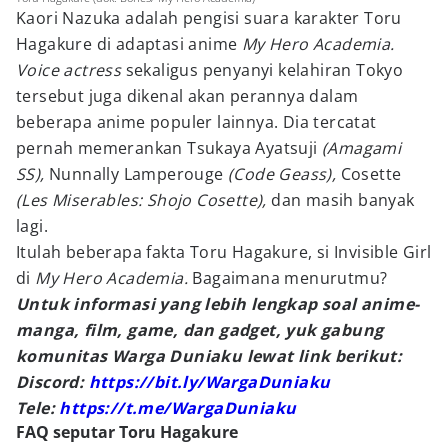
Kaori Nazuka adalah pengisi suara karakter Toru
Hagakure di adaptasi anime
My Hero Academia.
Voice actress
sekaligus penyanyi kelahiran Tokyo
tersebut juga dikenal akan perannya dalam
beberapa anime populer lainnya. Dia tercatat
pernah memerankan Tsukaya Ayatsuji
(Amagami
SS),
Nunnally Lamperouge
(Code Geass),
Cosette
(Les Miserables: Shojo Cosette),
dan masih banyak
lagi.
Itulah beberapa fakta Toru Hagakure, si Invisible Girl
di
My Hero Academia.
Bagaimana menurutmu?
Untuk informasi yang lebih lengkap soal anime-
manga, film, game, dan gadget, yuk gabung
komunitas Warga Duniaku lewat link berikut:
Discord:
https://bit.ly/WargaDuniaku
Tele:
https://t.me/WargaDuniaku
FAQ seputar Toru Hagakure