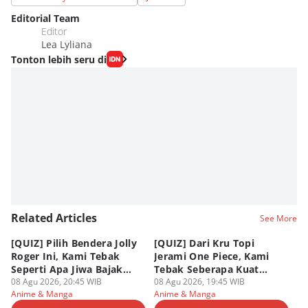
Editorial Team
Editor
Lea Lyliana
Tonton lebih seru di
Related Articles
See More
[QUIZ] Pilih Bendera Jolly
[QUIZ] Dari Kru Topi
P
Roger Ini, Kami Tebak
Jerami One Piece, Kami
di
Seperti Apa Jiwa Bajak
Tebak Seberapa Kuat
K
Laut Dalam Dirimu
08 Agu 2026, 20:45 WIB
Mentalmu
08 Agu 2026, 19:45 WIB
08
Anime & Manga
Anime & Manga
An