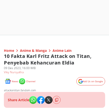
Home
Anime & Manga
Anime Lain
10 Fakta Karl Fritz Attack on Titan,
Penyebab Kehancuran Eldia
09 Des 2023, 16:00 WIB
Viky Nursyafira
News
Channel
Add Us on Google
attackontitan.fandom.com
Share Article