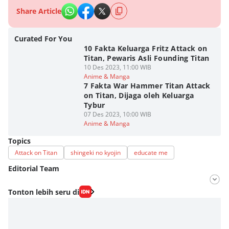
Share Article
Curated For You
10 Fakta Keluarga Fritz Attack on
Titan, Pewaris Asli Founding Titan
10 Des 2023, 11:00 WIB
Anime & Manga
7 Fakta War Hammer Titan Attack
on Titan, Dijaga oleh Keluarga
Tybur
07 Des 2023, 10:00 WIB
Anime & Manga
Topics
Attack on Titan
shingeki no kyojin
educate me
Editorial Team
Editor
Tonton lebih seru di
Fahrul Razi Uni Nurullah
Editor
Viky Nursyafira