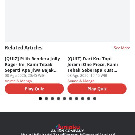
Related Articles
See More
[QUIZ] Pilih Bendera Jolly
[QUIZ] Dari Kru Topi
P
Roger Ini, Kami Tebak
Jerami One Piece, Kami
di
Seperti Apa Jiwa Bajak
Tebak Seberapa Kuat
K
Laut Dalam Dirimu
08 Agu 2026, 20:45 WIB
Mentalmu
08 Agu 2026, 19:45 WIB
08
Anime & Manga
Anime & Manga
An
Play Quiz
Play Quiz
About Us
Editorial Team
Contact Us
Terms of Services