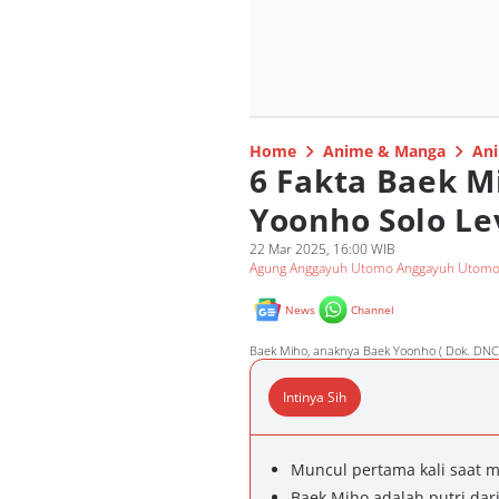
Home
Anime & Manga
Ani
6 Fakta Baek M
Yoonho Solo Le
22 Mar 2025, 16:00 WIB
Agung Anggayuh Utomo Anggayuh Utom
News
Channel
Baek Miho, anaknya Baek Yoonho ( Dok. DNC 
Intinya Sih
Muncul pertama kali saat 
Baek Miho adalah putri dar