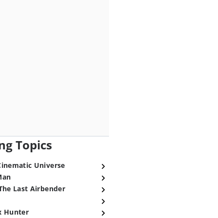
ng Topics
Cinematic Universe
Man
The Last Airbender
x Hunter