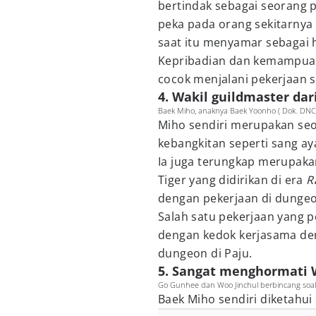
bertindak sebagai seorang p
peka pada orang sekitarnya 
saat itu menyamar sebagai 
Kepribadian dan kemampuan
cocok menjalani pekerjaan s
4. Wakil guildmaster dar
Baek Miho, anaknya Baek Yoonho ( Dok. DNC 
Miho sendiri merupakan seo
kebangkitan seperti sang ay
Ia juga terungkap merupaka
Tiger yang didirikan di era
R
dengan pekerjaan di dungeo
Salah satu pekerjaan yang p
dengan kedok kerjasama den
dungeon di Paju.
5. Sangat menghormati 
Go Gunhee dan Woo Jinchul berbincang soal i
Baek Miho sendiri diketahu