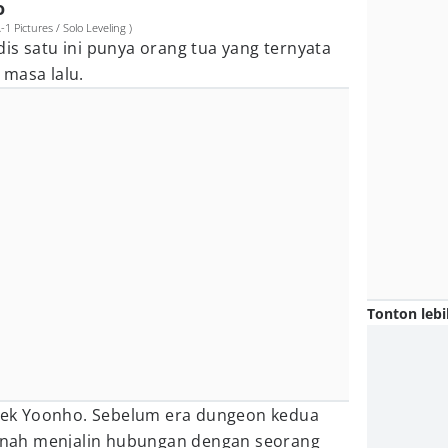
o
1 Pictures / Solo Leveling )
is satu ini punya orang tua yang ternyata
 masa lalu.
Tonton lebi
 Baek Yoonho. Sebelum era dungeon kedua
pernah menjalin hubungan dengan seorang