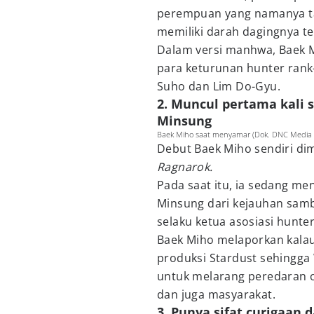
perempuan yang namanya ta
memiliki darah dagingnya te
Dalam versi manhwa, Baek M
para keturunan hunter rank-
Suho dan Lim Do-Gyu.
2. Muncul pertama kali
Minsung
Baek Miho saat menyamar (Dok. DNC Media / 
Debut Baek Miho sendiri d
Ragnarok.
Pada saat itu, ia sedang m
Minsung dari kejauhan samb
selaku ketua asosiasi hunte
Baek Miho melaporkan kala
produksi Stardust sehingga
untuk melarang peredaran ob
dan juga masyarakat.
3. Punya sifat curigaan 