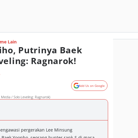
me Lain
iho, Putrinya Baek
veling: Ragnarok!
o
Add Us on Google
Media / Solo Leveling: Ragnarok)
mengawasi pergerakan Lee Minsung
i Baek Yoonho, seorang hunter rank-S di masa