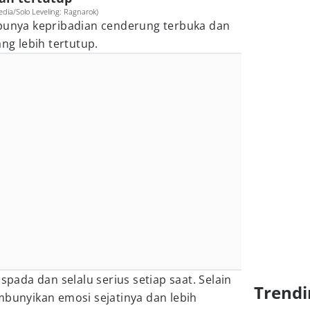
dia/Solo Leveling: Ragnarok)
 punya kepribadian cenderung terbuka dan
ang lebih tertutup.
aspada dan selalu serius setiap saat. Selain
Trendi
mbunyikan emosi sejatinya dan lebih