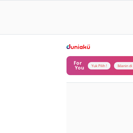
For
Yuk Pilih !
Iklanin d
You