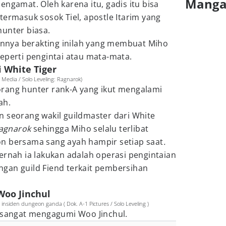
Mang
engamat. Oleh karena itu, gadis itu bisa
termasuk sosok Tiel, apostle Itarim yang
hunter biasa.
nya berakting inilah yang membuat Miho
eperti pengintai atau mata-mata.
i White Tiger
Media / Solo Leveling: Ragnarok)
rang hunter rank-A yang ikut mengalami
ah.
n seorang wakil guildmaster dari White
agnarok
sehingga Miho selalu terlibat
n bersama sang ayah hampir setiap saat
.
ernah ia lakukan adalah operasi pengintaian
gan guild Fiend terkait pembersihan
Woo Jinchul
nsiden dungeon ganda ( Dok. A-1 Pictures / Solo Leveling )
i sangat mengagumi Woo Jinchul.