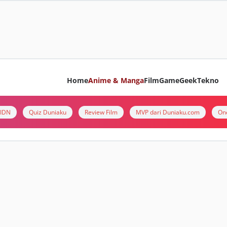
Home
Anime & Manga
Film
Game
Geek
Tekno
i IDN
Quiz Duniaku
Review Film
MVP dari Duniaku.com
On