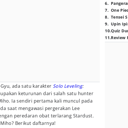
6
.
Pangera
7
.
One Pie
8
.
Tensei S
9
.
Upin Ipi
10
.
Quiz Du
11
.
Review 
-Gyu, ada satu karakter
Solo Leveling
:
upakan keturunan dari salah satu hunter
Miho. Ia sendiri pertama kali muncul pada
ada saat mengawasi pergerakan Lee
dengan peredaran obat terlarang Stardust.
 Miho? Berikut daftarnya!