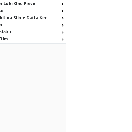
n Loki One Piece
ce
hitara Slime Datta Ken
n
niaku
Film