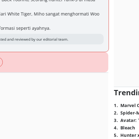
dari White Tiger, Miho sangat menghormati Woo
ormasi seperti ayahnya.
ted and reviewed by our editorial team.
Trendi
1
.
Marvel 
2
.
Spider-
3
.
Avatar: 
4
.
Bleach
5
.
Hunter 