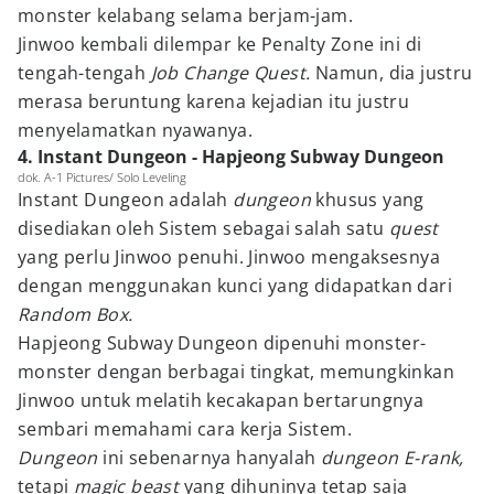
monster kelabang selama berjam-jam.
Jinwoo kembali dilempar ke Penalty Zone ini di
tengah-tengah
Job Change Quest.
Namun, dia justru
merasa beruntung karena kejadian itu justru
menyelamatkan nyawanya.
4. Instant Dungeon - Hapjeong Subway Dungeon
dok. A-1 Pictures/ Solo Leveling
Instant Dungeon adalah
dungeon
khusus yang
disediakan oleh Sistem sebagai salah satu
quest
yang perlu Jinwoo penuhi. Jinwoo mengaksesnya
dengan menggunakan kunci yang didapatkan dari
Random Box.
Hapjeong Subway Dungeon dipenuhi monster-
monster dengan berbagai tingkat, memungkinkan
Jinwoo untuk melatih kecakapan bertarungnya
sembari memahami cara kerja Sistem.
Dungeon
ini sebenarnya hanyalah
dungeon E-rank,
tetapi
magic beast
yang dihuninya tetap saja