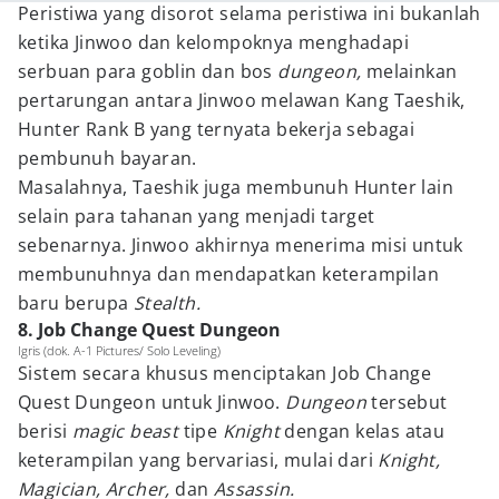
Peristiwa yang disorot selama peristiwa ini bukanlah
ketika Jinwoo dan kelompoknya menghadapi
serbuan para goblin dan bos
dungeon,
melainkan
pertarungan antara Jinwoo melawan Kang Taeshik,
Hunter Rank B yang ternyata bekerja sebagai
pembunuh bayaran.
Masalahnya, Taeshik juga membunuh Hunter lain
selain para tahanan yang menjadi target
sebenarnya. Jinwoo akhirnya menerima misi untuk
membunuhnya dan mendapatkan keterampilan
baru berupa
Stealth.
8. Job Change Quest Dungeon
Igris (dok. A-1 Pictures/ Solo Leveling)
Sistem secara khusus menciptakan Job Change
Quest Dungeon untuk Jinwoo.
Dungeon
tersebut
berisi
magic beast
tipe
Knight
dengan kelas atau
keterampilan yang bervariasi, mulai dari
Knight,
Magician, Archer,
dan
Assassin.