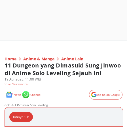
Home
Anime & Manga
Anime Lain
11 Dungeon yang Dimasuki Sung Jinwoo
di Anime Solo Leveling Sejauh Ini
19 Apr 2025, 11:00 WIB
Viky Nursyafira
News
Channel
Add Us on Google
dok. A-1 Pictures/ Solo Leveling
Intinya Sih