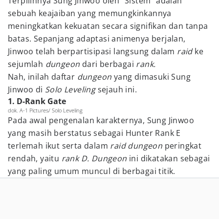
Terpilihnya Sung Jinwoo oleh "Sistem" adalah
sebuah keajaiban yang memungkinkannya
meningkatkan kekuatan secara signifikan dan tanpa
batas. Sepanjang adaptasi animenya berjalan,
Jinwoo telah berpartisipasi langsung dalam
raid
ke
sejumlah
dungeon
dari berbagai
rank.
Nah, inilah daftar
dungeon
yang dimasuki Sung
Jinwoo di
Solo Leveling
sejauh ini.
1. D-Rank Gate
dok. A-1 Pictures/ Solo Leveling
Pada awal pengenalan karakternya, Sung Jinwoo
yang masih berstatus sebagai Hunter Rank E
terlemah ikut serta dalam
raid dungeon
peringkat
rendah, yaitu
rank D. Dungeon
ini dikatakan sebagai
yang paling umum muncul di berbagai titik.