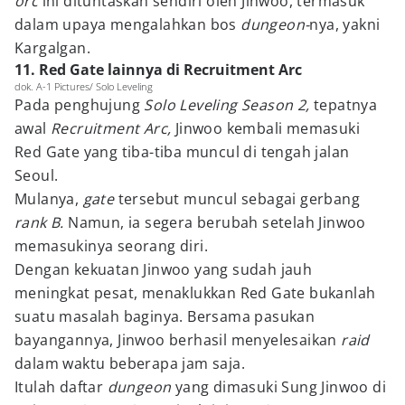
orc
ini dituntaskan sendiri oleh Jinwoo, termasuk
dalam upaya mengalahkan bos
dungeon-
nya, yakni
Kargalgan.
11. Red Gate lainnya di Recruitment Arc
dok. A-1 Pictures/ Solo Leveling
Pada penghujung
Solo Leveling Season 2,
tepatnya
awal
Recruitment Arc,
Jinwoo kembali memasuki
Red Gate yang tiba-tiba muncul di tengah jalan
Seoul.
Mulanya,
gate
tersebut muncul sebagai gerbang
rank B.
Namun, ia segera berubah setelah Jinwoo
memasukinya seorang diri.
Dengan kekuatan Jinwoo yang sudah jauh
meningkat pesat, menaklukkan Red Gate bukanlah
suatu masalah baginya. Bersama pasukan
bayangannya, Jinwoo berhasil menyelesaikan
raid
dalam waktu beberapa jam saja.
Itulah daftar
dungeon
yang dimasuki Sung Jinwoo di