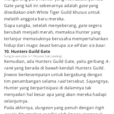
Gate yang kali ini sebenarnya adalah
gate
yang
disediakan oleh White Tiger Guild khusus untuk
melatih anggota baru mereka.
Siapa sangka, setelah menyeberang,
gate
segera
berubah menjadi merah, memaksa Hunter yang
terlanjur memasukinya berusaha mempertahankan
hidup dari
magic beast
berupa
ice elf
dan
ice bear.
10. Hunters Guild Gate
Sung Jin-woo (dok. A-1 Pictures/ Solo Leveling)
Kemudian, ada Hunters Guild Gate, yaitu gerbang
A-
rank
yang berada di bawah kendali Hunters Guild.
Jinwoo berkesempatan untuk bergabung dengan
tim penambangan selama
raid
tersebut. Sayangnya,
Hunter yang berpartisipasi di dalamnya tak
menyadari hal besar apa yang akan mereka hadapi
selanjutnya.
Pada akhirnya,
dungeon
yang penuh dengan
high