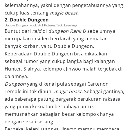
kelemahannya, yakni dengan pengetahuannya yang
cukup luas tentang
magic beast.
2. Double Dungeon
Double Dungeon (dok. A-1 Pictures/ Solo Leveling)
Buntut dari
raid
di
dungeon Rank D
sebelumnya
merupakan insiden berdarah yang memakan
banyak korban, yaitu Double Dungeon.
Keberadaan Double Dungeon bisa dikatakan
sebagai rumor yang cukup langka bagi kalangan
Hunter. Sialnya, kelompok Jinwoo malah terjebak di
dalamnya.
Dungeon
yang dikenal pula sebagai Cartenon
Temple ini tak dihuni
magic beast.
Sebagai gantinya,
ada beberapa patung bergerak berukuran raksasa
yang punya kekuatan berbahaya untuk
memusnahkan sebagian besar kelompok hanya
dengan sekali serang.
Berbekal kejeniusannya, Jinwoo mampu membaca