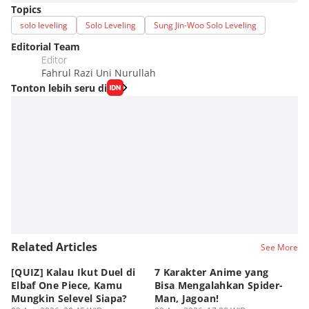
Topics
solo leveling
Solo Leveling
Sung Jin-Woo Solo Leveling
Editorial Team
Editor
Fahrul Razi Uni Nurullah
Tonton lebih seru di
Related Articles
See More
[QUIZ] Kalau Ikut Duel di
7 Karakter Anime yang
Pe
Elbaf One Piece, Kamu
Bisa Mengalahkan Spider-
d
Mungkin Selevel Siapa?
Man, Jagoan!
A