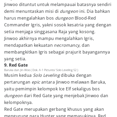
Jinwoo dituntut untuk melampauai batasnya sendiri
demi menuntaskan misi di
dungeon
ini. Dia bahkan
harus mengalahkan bos
dungeon
Blood-Red
Commander Igris, yakni sosok kesatria yang dengan
setia menjaga singgasana Raja yang kosong.
Jinwoo akhirnya mampu mengalahkan Igris,
mendapatkan kekuatan
necromancy,
dan
membangkitkan Igris sebagai prajurit bayangannya
yang setia.
9. Red Gate
Baruka dan Jin-Woo ( Dok. A-1 Pictures/ Solo Leveling S2 )
Musim kedua
Solo Leveling
dibuka dengan
pertarungan
epic
antara Jinwoo melawan Baruka,
yaitu pemimpin kelompok Ice Elf sekaligus bos
dungeon
dari Red Gate yang menjebak Jinwoo dan
kelompoknya.
Red Gate merupakan gerbang khusus yang akan
mengurung para Hunter yang memasukinya. Red