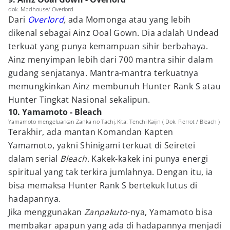
dok. Madhouse/ Overlord
Dari
Overlord
,
ada Momonga atau yang lebih
dikenal sebagai Ainz Ooal Gown. Dia adalah Undead
terkuat yang punya kemampuan sihir berbahaya.
Ainz menyimpan lebih dari 700 mantra sihir dalam
gudang senjatanya. Mantra-mantra terkuatnya
memungkinkan Ainz membunuh Hunter Rank S atau
Hunter Tingkat Nasional sekalipun.
10. Yamamoto - Bleach
Yamamoto mengeluarkan Zanka no Tachi, Kita: Tenchi Kaijin ( Dok. Pierrot / Bleach )
Terakhir, ada mantan Komandan Kapten
Yamamoto, yakni Shinigami terkuat di Seiretei
dalam serial
Bleach
. Kakek-kakek ini punya energi
spiritual yang tak terkira jumlahnya. Dengan itu, ia
bisa memaksa Hunter Rank S bertekuk lutus di
hadapannya.
Jika menggunakan
Zanpakuto
-nya, Yamamoto bisa
membakar apapun yang ada di hadapannya menjadi