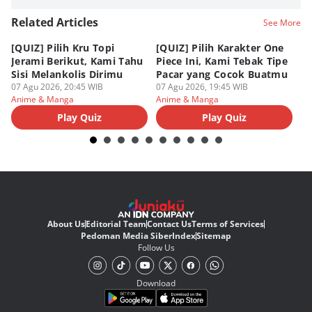
Related Articles
See More
[QUIZ] Pilih Kru Topi
[QUIZ] Pilih Karakter One
7 
Jerami Berikut, Kami Tahu
Piece Ini, Kami Tebak Tipe
Ha
Sisi Melankolis Dirimu
Pacar yang Cocok Buatmu
Me
07 Agu 2026, 20:45 WIB
07 Agu 2026, 19:45 WIB
07
Anime & Manga
Anime & Manga
An
Play Quiz
Play Quiz
About Us
Editorial Team
Contact Us
Terms of Services
Pedoman Media Siber
Index
Sitemap
Follow Us
Download