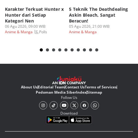
Karakter Terkuat Hunter x
5 Teknik The Deathdealing
6 
Hunter dari Setiap
Askin Bleach, Sangat
Di
Kategori Nen
Beracun!
Ic
06 Agu 2026, 09:00 WIB
05 Agu 2026, 21:00 WIB
05
Polls
Anime & Manga
Anime & Manga
An
About Us
Editorial Team
Contact Us
Terms of Services
Pedoman Media Siber
Index
Sitemap
Follow Us
Download