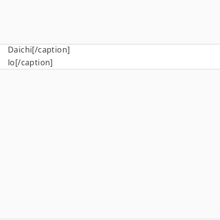
Daichi[/caption]
Io[/caption]