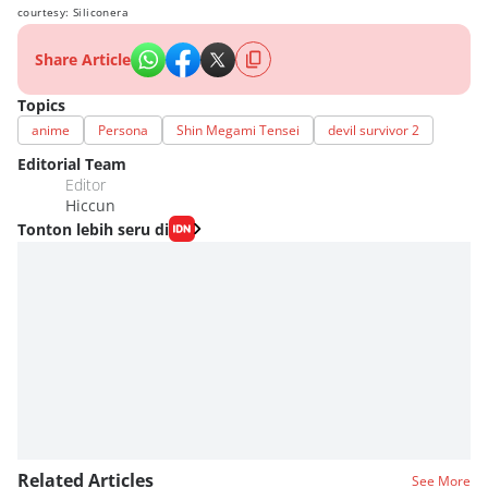
courtesy: Siliconera
Share Article
Topics
anime
Persona
Shin Megami Tensei
devil survivor 2
Editorial Team
Editor
Hiccun
Tonton lebih seru di
Related Articles
See More