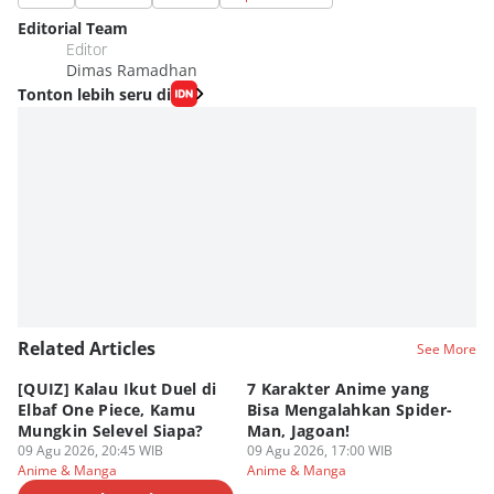
Editorial Team
Editor
Dimas Ramadhan
Tonton lebih seru di
Related Articles
See More
[QUIZ] Kalau Ikut Duel di
7 Karakter Anime yang
Pe
Elbaf One Piece, Kamu
Bisa Mengalahkan Spider-
d
Mungkin Selevel Siapa?
Man, Jagoan!
A
09 Agu 2026, 20:45 WIB
09 Agu 2026, 17:00 WIB
09
Anime & Manga
Anime & Manga
An