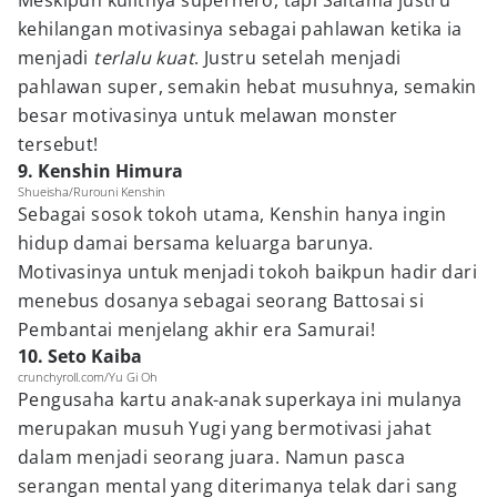
Meskipun kulitnya superhero, tapi Saitama justru
kehilangan motivasinya sebagai pahlawan ketika ia
menjadi
terlalu kuat
. Justru setelah menjadi
pahlawan super, semakin hebat musuhnya, semakin
besar motivasinya untuk melawan monster
tersebut!
9. Kenshin Himura
Shueisha/Rurouni Kenshin
Sebagai sosok tokoh utama, Kenshin hanya ingin
hidup damai bersama keluarga barunya.
Motivasinya untuk menjadi tokoh baikpun hadir dari
menebus dosanya sebagai seorang Battosai si
Pembantai menjelang akhir era Samurai!
10. Seto Kaiba
crunchyroll.com/Yu Gi Oh
Pengusaha kartu anak-anak superkaya ini mulanya
merupakan musuh Yugi yang bermotivasi jahat
dalam menjadi seorang juara. Namun pasca
serangan mental yang diterimanya telak dari sang