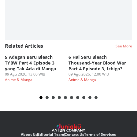
Related Articles
See More
5 Adegan Baru Bleach
6 Hal Seru Bleach
Da
TYBW Part 4 Episode 3
Thousand-Year Blood War
Hu
yang Tak Ada di Manga
Part 4 Episode 3, Ichigo?
Sk
09 Agu 2026, 13:00 WIB
09 Agu 2026, 12:00 WIB
09
Anime & Manga
Anime & Manga
An
About Us
Editorial Team
Contact Us
Terms of Services