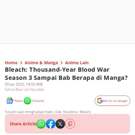
Home
Anime & Manga
Anime Lain
Bleach: Thousand-Year Blood War
Season 3 Sampai Bab Berapa di Manga?
09 Jan 2025, 18:00 WIB
Fahrul Razi Uni Nurullah
News
Channel
Add Us on Google
Yoruichi saat menghadapi Askin ( Dok. Shueisha / Bleach)
Share Article