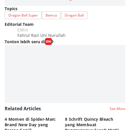
Topics
Dragon Ball Super
Beerus
Dragon Ball
Editorial Team
Editor
Fahrul Razi Uni Nurullah
Tonton lebih seru di
Related Articles
See More
4 Momen di Spider-Man:
8 Schrift Quincy Bleach
4
Brand New Day yang
yang Membuat
no