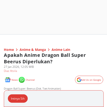
Home
Anime & Manga
Anime Lain
Apakah Anime Dragon Ball Super
Beerus Diperlukan?
27 Jan 2026, 12:05 WIB
Diaz Atsila
News
Channel
Add Us on Google
Dragon Ball Super: Beerus (Dok. Toei Animation)
Intinya Sih