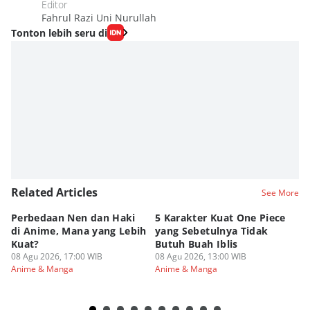
Editor
Fahrul Razi Uni Nurullah
Tonton lebih seru di
Related Articles
See More
Perbedaan Nen dan Haki
5 Karakter Kuat One Piece
10
di Anime, Mana yang Lebih
yang Sebetulnya Tidak
Ib
Kuat?
Butuh Buah Iblis
R
08 Agu 2026, 17:00 WIB
08 Agu 2026, 13:00 WIB
08
Anime & Manga
Anime & Manga
An