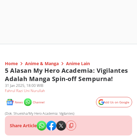
Home
Anime & Manga
Anime Lain
5 Alasan My Hero Academia: Vigilantes
Adalah Manga Spin-off Sempurna!
31 Jan 2025, 18:00 WIB
Fahrul Razi Uni Nurullah
News
Channel
Add Us on Google
(Dok. Shueisha/My Hero Academia: Vigilantes)
Share Article