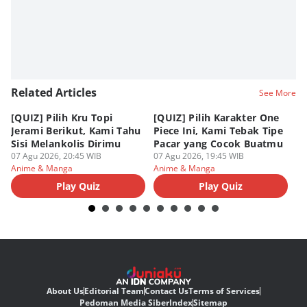
Related Articles
See More
[QUIZ] Pilih Kru Topi
[QUIZ] Pilih Karakter One
7 
Jerami Berikut, Kami Tahu
Piece Ini, Kami Tebak Tipe
Ha
Sisi Melankolis Dirimu
Pacar yang Cocok Buatmu
Me
07 Agu 2026, 20:45 WIB
07 Agu 2026, 19:45 WIB
07
Anime & Manga
Anime & Manga
An
Play Quiz
Play Quiz
About Us
Editorial Team
Contact Us
Terms of Services
Pedoman Media Siber
Index
Sitemap