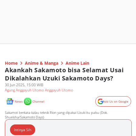
Home
Anime & Manga
Anime Lain
Akankah Sakamoto bisa Selamat Usai
Dikalahkan Uzuki Sakamoto Days?
30 Jun 2025, 15:00 WIB
Agung Anggayuh Utomo Anggayuh Utomo
News
Channel
Add Us on Google
Sakamot berkata kalau teknik Rion yang dipakai Uzuki itu palsu (Dok.
Shueisha/Sakamoto Days)
Intinya Sih