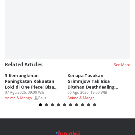
Editor
Fahrul Razi Uni Nurullah
Related Articles
See More
3 Kemungkinan
Kenapa Tusukan
8 
Peningkatan Kekuatan
Grimmjow Tak Bisa
C
Loki di One Piece! Bisa
Ditahan Deathdealing
(d
Lebih OP?
07 Agu 2026, 09:00 WIB
Askin Bleach?
06 Agu 2026, 19:00 WIB
06
Polls
Anime & Manga
Anime & Manga
An