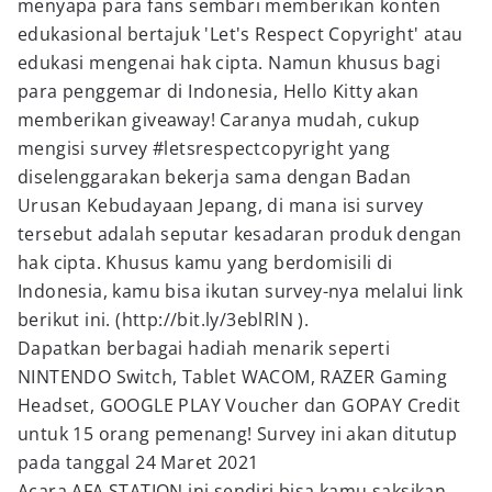
menyapa para fans sembari memberikan konten
edukasional bertajuk 'Let's Respect Copyright' atau
edukasi mengenai hak cipta. Namun khusus bagi
para penggemar di Indonesia, Hello Kitty akan
memberikan giveaway! Caranya mudah, cukup
mengisi survey #letsrespectcopyright yang
diselenggarakan bekerja sama dengan Badan
Urusan Kebudayaan Jepang, di mana isi survey
tersebut adalah seputar kesadaran produk dengan
hak cipta. Khusus kamu yang berdomisili di
Indonesia, kamu bisa ikutan survey-nya melalui link
berikut ini. (http://bit.ly/3eblRlN ).
Dapatkan berbagai hadiah menarik seperti
NINTENDO Switch, Tablet WACOM, RAZER Gaming
Headset, GOOGLE PLAY Voucher dan GOPAY Credit
untuk 15 orang pemenang! Survey ini akan ditutup
pada tanggal 24 Maret 2021
Acara AFA STATION ini sendiri bisa kamu saksikan