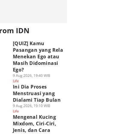
from IDN
[QUIZ] Kamu
Pasangan yang Rela
Menekan Ego atau
Masih Didominasi
Ego?
9 Aug 2026, 19:40 WIB
Life
Ini Dia Proses
Menstruasi yang
Dialami Tiap Bulan
9 Aug 2026, 19:10 WIB
Life
Mengenal Kucing
Mixdom, Ciri-Ciri,
Jenis, dan Cara