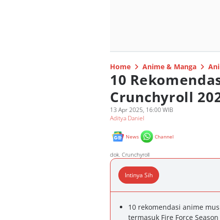
Home
Anime & Manga
Ani
10 Rekomendas
Crunchyroll 202
13 Apr 2025, 16:00 WIB
Aditya Daniel
News
Channel
dok. Crunchyroll
Intinya Sih
10 rekomendasi anime musi
termasuk Fire Force Season 