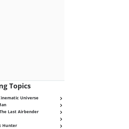
ng Topics
Cinematic Universe
Man
The Last Airbender
x Hunter