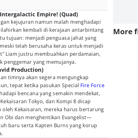
n Intergalactic Empire! (Quad)
engan kejujuran namun malah menghadapi
More 
ilahirkan kembali di kerajaan antarbintang
atu tujuan: menjadi penguasa jahat yang
 meski telah berusaha keras untuk menjadi
hat" Liam justru membuahkan perdamaian,
ok penggemar yang memujanya.
avid Production)
a dan timnya akan segera mengungkap
un, tepat ketika pasukan Special
Fire Force
ghadapi bencana yang semakin mendekat,
 Kekaisaran Tokyo, dan Kompi 8 dicap
u oleh Kekaisaran, mereka harus bertarung
an Obi dan menghentikan Evangelist—
h baru serta Kapten Burns yang korup
a.