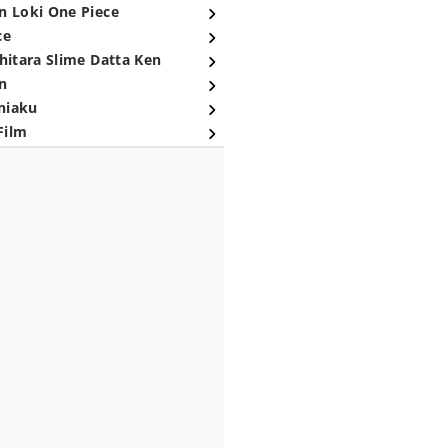
n Loki One Piece
ce
hitara Slime Datta Ken
n
niaku
Film