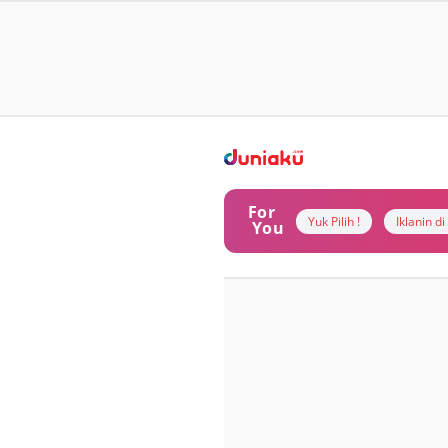
For
Yuk Pilih !
Iklanin d
You