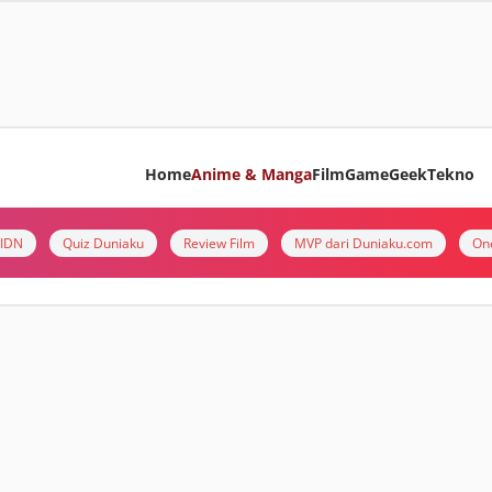
Home
Anime & Manga
Film
Game
Geek
Tekno
i IDN
Quiz Duniaku
Review Film
MVP dari Duniaku.com
On