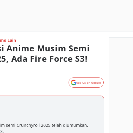
me Lain
i Anime Musim Semi
5, Ada Fire Force S3!
Add Us on Google
m semi Crunchyroll 2025 telah diumumkan,
3.