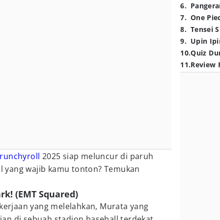
6
.
Pangera
7
.
One Pie
8
.
Tensei S
9
.
Upin Ipi
10
.
Quiz Du
11
.
Review 
runchyroll
2025 siap meluncur di paruh
dul yang wajib kamu tonton? Temukan
ark! (EMT Squared)
ekerjaan yang melelahkan, Murata yang
an di sebuah stadion baseball terdekat.