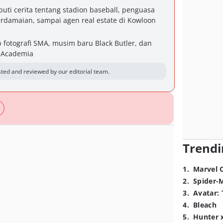
uti cerita tentang stadion baseball, penguasa
damaian, sampai agen real estate di Kowloon
b fotografi SMA, musim baru Black Butler, dan
o Academia
ted and reviewed by our editorial team.
Trendi
1
.
Marvel 
2
.
Spider-
3
.
Avatar: 
4
.
Bleach
5
.
Hunter 