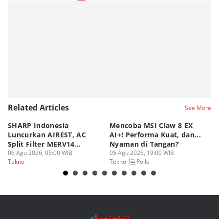
Related Articles
See More
SHARP Indonesia
Mencoba MSI Claw 8 EX
X
Luncurkan AIREST, AC
AI+! Performa Kuat, dan...
P
Split Filter MERV14
Nyaman di Tangan?
Sp
Perdana!
06 Agu 2026, 05:00 WIB
05 Agu 2026, 19:00 WIB
03
Polls
Tekno
Tekno
Te