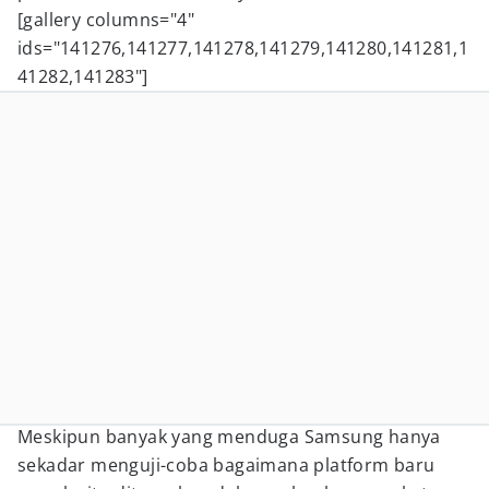
[gallery columns="4"
ids="141276,141277,141278,141279,141280,141281,1
41282,141283"]
Meskipun banyak yang menduga Samsung hanya
sekadar menguji-coba bagaimana platform baru