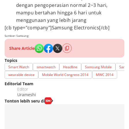
dengan pengoperasian normal 2~3 hari,
mampu bertahan hingga 6 hari untuk
menggunaan yang lebih jarang
[cb type="company"]Samsung Electronics[/cb]
Sumber: Samsung
Share Article
Topics
Smart Watch
smartwatch
Headline
Samsung Mobile
Samsu
wearable device
Mobile World Congress 2014
MWC 2014
Editorial Team
Editor
Urameshi
Tonton lebih seru di