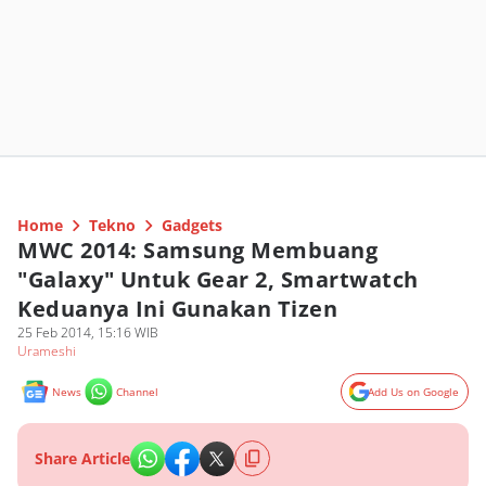
Home
Tekno
Gadgets
MWC 2014: Samsung Membuang
"Galaxy" Untuk Gear 2, Smartwatch
Keduanya Ini Gunakan Tizen
25 Feb 2014, 15:16 WIB
Urameshi
News
Channel
Add Us on Google
Share Article