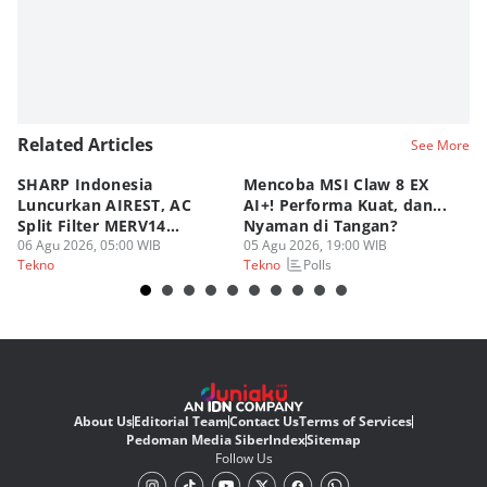
Related Articles
See More
SHARP Indonesia
Mencoba MSI Claw 8 EX
X
Luncurkan AIREST, AC
AI+! Performa Kuat, dan...
P
Split Filter MERV14
Nyaman di Tangan?
Sp
Perdana!
06 Agu 2026, 05:00 WIB
05 Agu 2026, 19:00 WIB
03
Polls
Tekno
Tekno
Te
About Us
Editorial Team
Contact Us
Terms of Services
Pedoman Media Siber
Index
Sitemap
Follow Us