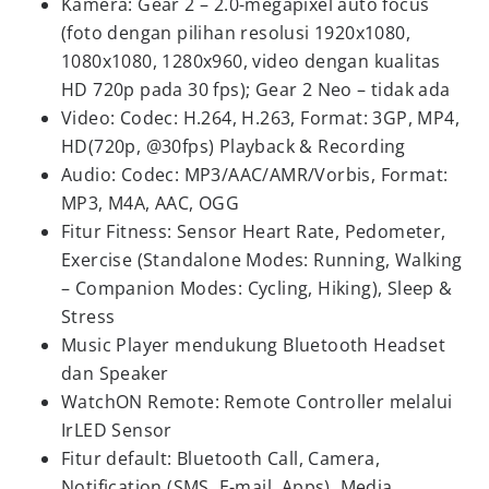
Kamera: Gear 2 – 2.0-megapixel auto focus
(foto dengan pilihan resolusi 1920x1080,
1080x1080, 1280x960, video dengan kualitas
HD 720p pada 30 fps); Gear 2 Neo – tidak ada
Video: Codec: H.264, H.263, Format: 3GP, MP4,
HD(720p, @30fps) Playback & Recording
Audio: Codec: MP3/AAC/AMR/Vorbis, Format:
MP3, M4A, AAC, OGG
Fitur Fitness: Sensor Heart Rate, Pedometer,
Exercise (Standalone Modes: Running, Walking
– Companion Modes: Cycling, Hiking), Sleep &
Stress
Music Player mendukung Bluetooth Headset
dan Speaker
WatchON Remote: Remote Controller melalui
IrLED Sensor
Fitur default: Bluetooth Call, Camera,
Notification (SMS, E-mail, Apps), Media