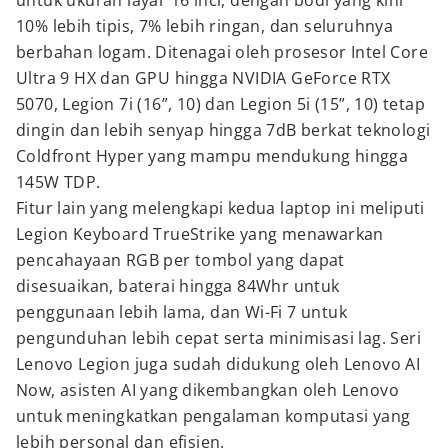
untuk ukuran layar 16 inci, dengan bodi yang kini
10% lebih tipis, 7% lebih ringan, dan seluruhnya
berbahan logam. Ditenagai oleh prosesor Intel Core
Ultra 9 HX dan GPU hingga NVIDIA GeForce RTX
5070, Legion 7i (16”, 10) dan Legion 5i (15”, 10) tetap
dingin dan lebih senyap hingga 7dB berkat teknologi
Coldfront Hyper yang mampu mendukung hingga
145W TDP.
Fitur lain yang melengkapi kedua laptop ini meliputi
Legion Keyboard TrueStrike yang menawarkan
pencahayaan RGB per tombol yang dapat
disesuaikan, baterai hingga 84Whr untuk
penggunaan lebih lama, dan Wi-Fi 7 untuk
pengunduhan lebih cepat serta minimisasi lag. Seri
Lenovo Legion juga sudah didukung oleh Lenovo AI
Now, asisten AI yang dikembangkan oleh Lenovo
untuk meningkatkan pengalaman komputasi yang
lebih personal dan efisien.