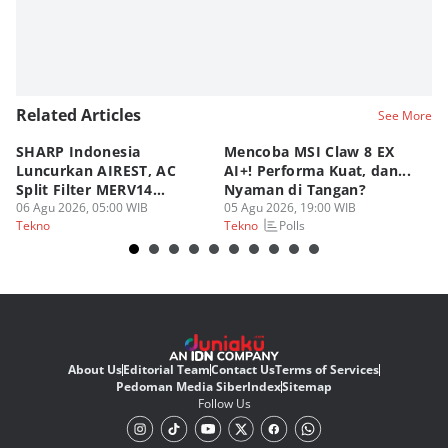
Related Articles
See More
SHARP Indonesia
Mencoba MSI Claw 8 EX
X
Luncurkan AIREST, AC
AI+! Performa Kuat, dan...
P
Split Filter MERV14
Nyaman di Tangan?
Sp
Perdana!
06 Agu 2026, 05:00 WIB
05 Agu 2026, 19:00 WIB
03
Polls
Tekno
Tekno
Te
About Us
Editorial Team
Contact Us
Terms of Services
Pedoman Media Siber
Index
Sitemap
Follow Us