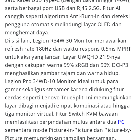
satu kabel USB Type-C (dengan daya hingga 140W),
serta berbagai port USB dan RJ45 2.5G. Fitur AI
canggih seperti algoritma Anti-Burn-in dan deteksi
pengguna otomatis melindungi layar OLED dan
menghemat daya.
Di sisi lain, Legion R34W-30 Monitor menawarkan
refresh rate 180Hz dan waktu respons 0,5ms MPRT
untuk aksi yang lancar. Layar UWQHD 21:9-nya
dengan cakupan warna 99% sRGB dan 90% DCI-P3
menghasilkan gambar tajam dan warna hidup.
Legion Pro 34WD-10 Monitor ideal untuk para
gamer sekaligus streamer karena didukung fitur
cerdas seperti Lenovo TrueSplit. Ini memungkinkan
layar dibagi menjadi empat kombinasi atau hingga
tiga monitor virtual. Fitur Switch KVM bawaan
memfasilitasi perpindahan mulus antara dua
PC
,
sementara mode Picture-in-Picture dan Picture-by-
Picture memungkinkan tampilan bersamaan.