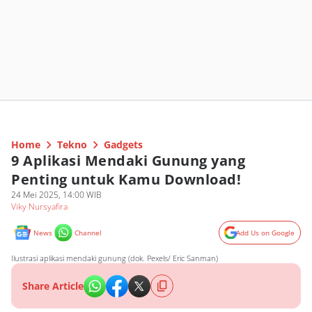
Home
Tekno
Gadgets
9 Aplikasi Mendaki Gunung yang
Penting untuk Kamu Download!
24 Mei 2025, 14:00 WIB
Viky Nursyafira
News
Channel
Add Us on Google
Ilustrasi aplikasi mendaki gunung (dok. Pexels/ Eric Sanman)
Share Article