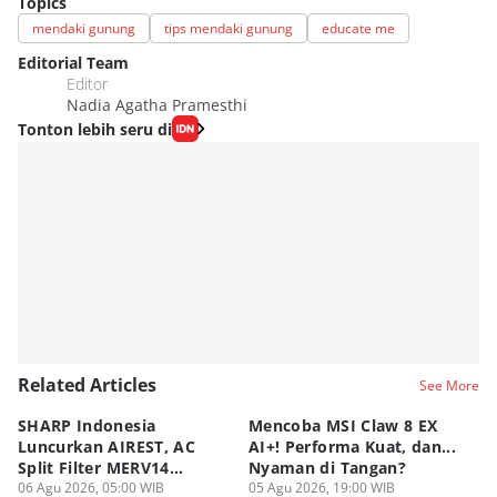
Topics
mendaki gunung
tips mendaki gunung
educate me
Editorial Team
Editor
Nadia Agatha Pramesthi
Tonton lebih seru di
Related Articles
See More
SHARP Indonesia
Mencoba MSI Claw 8 EX
X
Luncurkan AIREST, AC
AI+! Performa Kuat, dan...
P
Split Filter MERV14
Nyaman di Tangan?
Sp
Perdana!
06 Agu 2026, 05:00 WIB
05 Agu 2026, 19:00 WIB
03