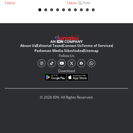
Polls
Tekno
Tekno
Te
About Us
Editorial Team
Contact Us
Terms of Services
Pedoman Media Siber
Index
Sitemap
Follow Us
Download
© 2026 IDN. All Rights Reserved.