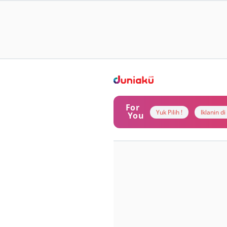
For
Yuk Pilih !
Iklanin d
You