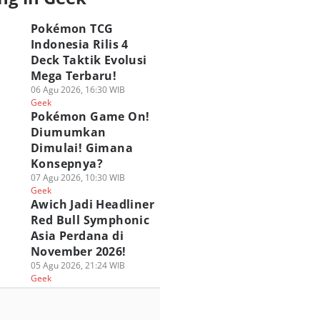
Pokémon TCG
Indonesia Rilis 4
Deck Taktik Evolusi
Mega Terbaru!
06 Agu 2026, 16:30 WIB
Geek
Pokémon Game On!
Diumumkan
Dimulai! Gimana
Konsepnya?
07 Agu 2026, 10:30 WIB
Geek
Awich Jadi Headliner
Red Bull Symphonic
Asia Perdana di
G Marvel Hero
[QUIZ] Seberapa
ASICS Hadirkan P
November 2026!
sh Resmi Hadir di
Wibu Kamu? Uji
Up Experience GEL
05 Agu 2026, 21:24 WIB
amedia! Brewek
Lewat Kuis Ini
STRATUS MC di Bl
Geek
hlawan Marvel!
02 Agu 2026, 20:45 WIB
M!
Geek
 Agu 2026, 21:05 WIB
02 Agu 2026, 08:30 WIB
ek
Geek