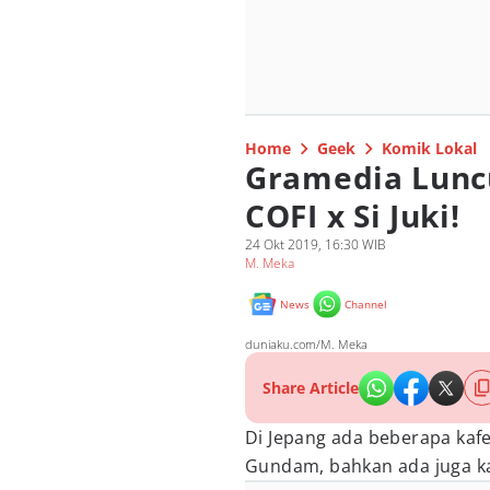
Home
Geek
Komik Lokal
Gramedia Lunc
COFI x Si Juki!
24 Okt 2019, 16:30 WIB
M. Meka
News
Channel
duniaku.com/M. Meka
Share Article
Di Jepang ada beberapa kafe
Gundam, bahkan ada juga kafe