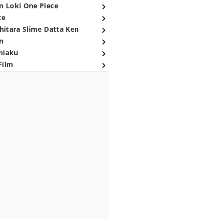
n Loki One Piece
ce
hitara Slime Datta Ken
n
niaku
Film