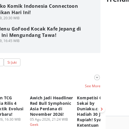
oko Komik Indonesia Connectoon
kan Hari Ini!
9, 20:30 WIB
 Menu GoFood Kocak Kafe Jepang di
a Ini Mengundang Tawa!
9, 16:45 WIB
Si Juki
See More
n TCG
Awich Jadi Headliner
Kompetisi Comic
TC
a Rilis 4
Red Bull Symphonic
Sekai by
Ru
tik Evolusi
Asia Perdana di
Duniaku.com, Total
Gr
rbaru!
November 2026!
Hadiah 30 Juta
Pa
6, 16:30 WIB
05 Agu 2026, 21:24 WIB
Rupiah! Syarat dan
02
Geek
Ge
Ketentuan