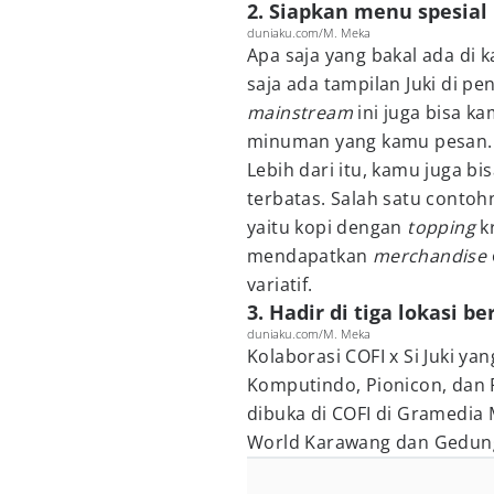
2. Siapkan menu spesial
duniaku.com/M. Meka
Apa saja yang bakal ada di k
saja ada tampilan Juki di pe
mainstream
ini juga bisa 
minuman yang kamu pesan.
Lebih dari itu, kamu juga bi
terbatas. Salah satu conto
yaitu kopi dengan
topping
kr
mendapatkan
merchandise
variatif.
3. Hadir di tiga lokasi b
duniaku.com/M. Meka
Kolaborasi COFI x Si Juki ya
Komputindo, Pionicon, dan P
dibuka di COFI di Gramedi
World Karawang dan Gedun