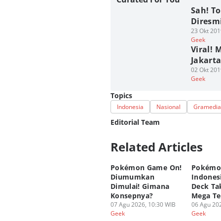
Sah! T
Diresmi
23 Okt 201
Geek
Viral!
Jakart
02 Okt 201
Geek
Topics
Indonesia
Nasional
Gramedia
Editorial Team
Related Articles
Editor
M. Meka
Pokémon Game On!
Pokémo
Editor
Diumumkan
Indonesi
Fahrul Razi Uni Nurullah
Dimulai! Gimana
Deck Tak
Konsepnya?
Mega Te
07 Agu 2026, 10:30 WIB
06 Agu 202
Geek
Geek