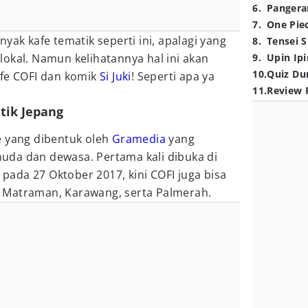
6
.
Pangera
7
.
One Pie
yak kafe tematik seperti ini, apalagi yang
8
.
Tensei S
okal. Namun kelihatannya hal ini akan
9
.
Upin Ipi
10
.
Quiz Du
afe COFI dan komik
Si Juki
! Seperti apa ya
11
.
Review 
atik Jepang
e yang dibentuk oleh
Gramedia
yang
da dan dewasa. Pertama kali dibuka di
ada 27 Oktober 2017, kini COFI juga bisa
rti Matraman, Karawang, serta Palmerah.