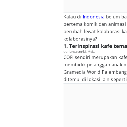
Kalau di
Indonesia
belum ban
bertema komik dan animasi l
berubah lewat kolaborasi k
kolaborasinya?
1. Terinspirasi kafe tem
duniaku.com/M. Meka
COFI sendiri merupakan kaf
membidik pelanggan anak mu
Gramedia World Palembang p
ditemui di lokasi lain sepe