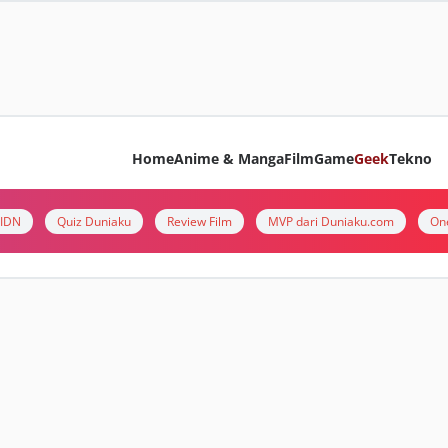
Home
Anime & Manga
Film
Game
Geek
Tekno
i IDN
Quiz Duniaku
Review Film
MVP dari Duniaku.com
On