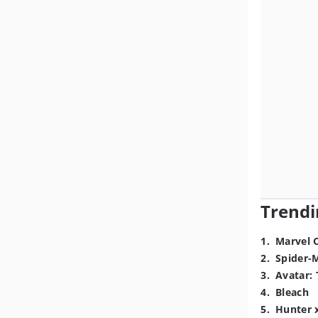
Trendi
1
.
Marvel 
2
.
Spider-
3
.
Avatar: 
4
.
Bleach
5
.
Hunter 