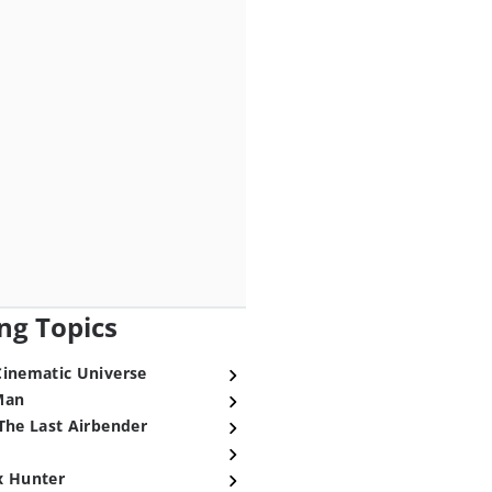
ng Topics
Cinematic Universe
Man
The Last Airbender
x Hunter