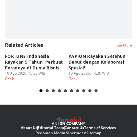
Related Articles
See More
FORTUNE Indonesia
PAPION Rayakan Setahun
P
Rayakan 5 Tahun, Perkuat
Debut dengan Kolaborasi
D
Perannya di Dunia Bisnis
Spesial!
G
10 Agu 2026, 15:30 WIB
10 Agu 2026, 14:30 WIB
07
Geek
Geek
Ge
About Us
Editorial Team
Contact Us
Terms of Services
Pedoman Media Siber
Index
Sitemap