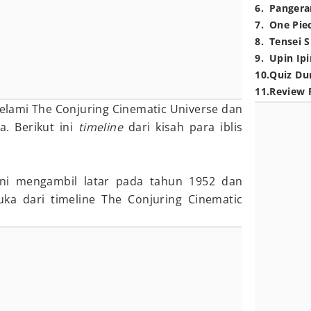
6
.
Pangera
7
.
One Pie
8
.
Tensei S
9
.
Upin Ipi
10
.
Quiz Du
11
.
Review 
elami The Conjuring Cinematic Universe dan
. Berikut ini
timeline
dari kisah para iblis
ini mengambil latar pada tahun 1952 dan
a dari timeline The Conjuring Cinematic