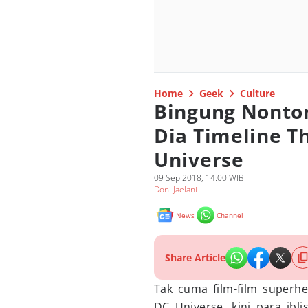
Home
Geek
Culture
Bingung Nonton
Dia Timeline T
Universe
09 Sep 2018, 14:00 WIB
Doni Jaelani
News
Channel
Share Article
Tak cuma film-film superhe
DC Universe, kini para ibl