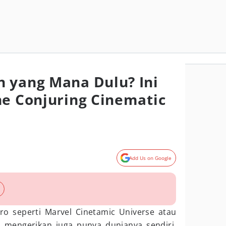
 yang Mana Dulu? Ini
he Conjuring Cinematic
Add Us on Google
ro seperti Marvel Cinetamic Universe atau
is mengerikan juga punya dunianya sendiri.