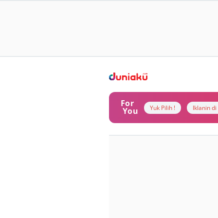
For
Yuk Pilih !
Iklanin d
You