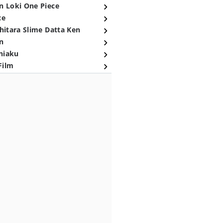
n Loki One Piece
ce
hitara Slime Datta Ken
n
niaku
Film