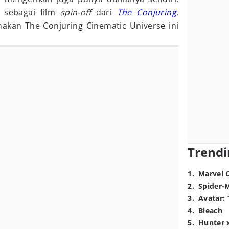
sebagai film
spin-off
dari
The Conjuring
,
kan The Conjuring Cinematic Universe ini
Trendi
1
.
Marvel 
2
.
Spider-
3
.
Avatar: 
4
.
Bleach
5
.
Hunter 