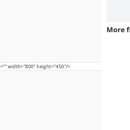
More 
t="" width="800" height="450"/>