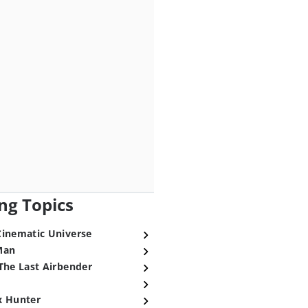
ng Topics
Cinematic Universe
Man
The Last Airbender
x Hunter