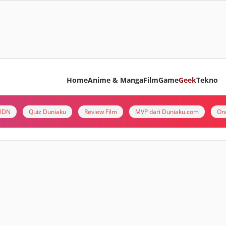
Home
Anime & Manga
Film
Game
Geek
Tekno
i IDN
Quiz Duniaku
Review Film
MVP dari Duniaku.com
On