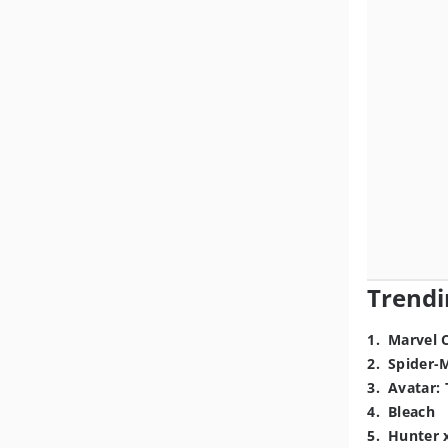
Trendi
1
.
Marvel 
2
.
Spider-
3
.
Avatar: 
4
.
Bleach
5
.
Hunter 