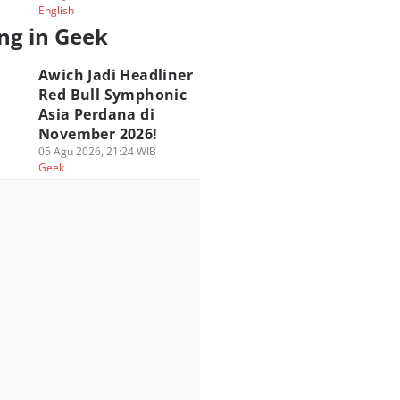
English
ng in Geek
Awich Jadi Headliner
Red Bull Symphonic
Asia Perdana di
November 2026!
05 Agu 2026, 21:24 WIB
Geek
ICS Hadirkan Pop
Popmama.com Gelar
LEGO Playground:
 Experience GEL-
Pesta Anak Bahagia
Main dan Jadi Heb
RATUS MC di Blok
2026 di Hari Anak
2026 Berlangsung
!
Nasional!
Seru di TMII!
 Agu 2026, 08:30 WIB
26 Jul 2026, 16:30 WIB
26 Jul 2026, 15:36 WIB
ek
Geek
Geek