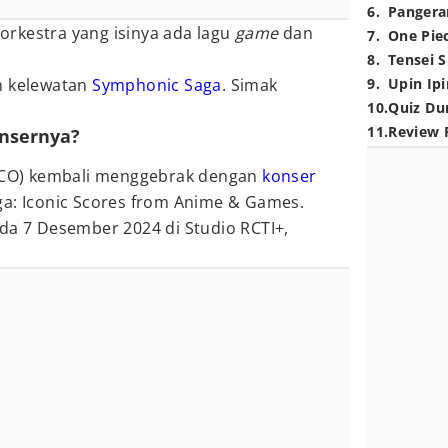
6
.
Pangera
rkestra yang isinya ada lagu
game
dan
7
.
One Pie
8
.
Tensei S
h kelewatan
Symphonic Saga
. Simak
9
.
Upin Ipi
10
.
Quiz Du
11
.
Review 
onsernya?
JCO) kembali menggebrak dengan
konser
ga: Iconic Scores from Anime & Games.
da 7 Desember 2024 di Studio RCTI+,