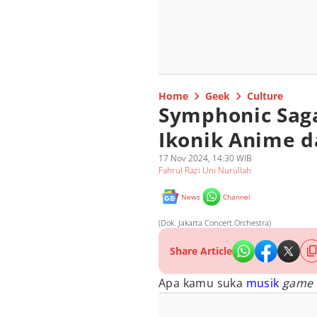
Home
Geek
Culture
Symphonic Sag
Ikonik Anime 
17 Nov 2024, 14:30 WIB
Fahrul Razi Uni Nurullah
News
Channel
(Dok. Jakarta Concert Orchestra)
Share Article
Apa kamu suka
musik
game