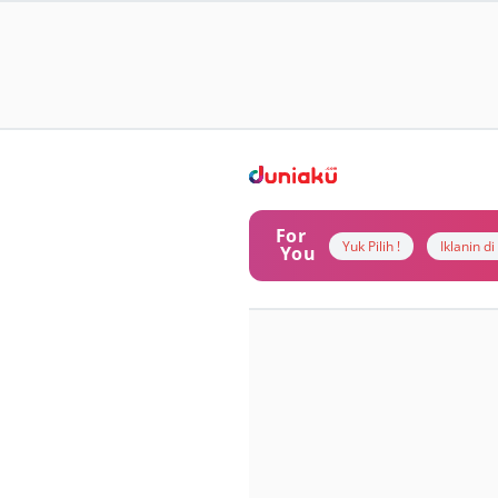
For
Yuk Pilih !
Iklanin d
You