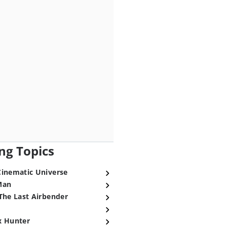
ng Topics
Cinematic Universe
Man
The Last Airbender
x Hunter