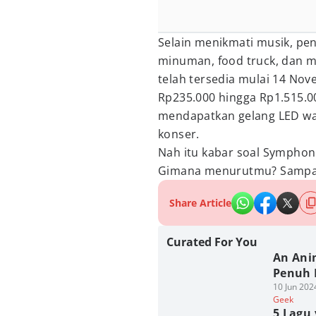
Selain menikmati musik, p
minuman, food truck, dan m
telah tersedia mulai 14 No
Rp235.000 hingga Rp1.515.0
mendapatkan gelang LED wa
konser.
Nah itu kabar soal Symphon
Gimana menurutmu? Sampai
Share Article
Curated For You
An Ani
Penuh 
10 Jun 202
Geek
5 Lagu