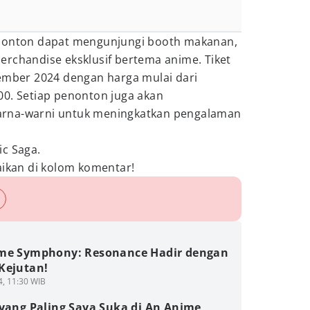
enonton dapat mengunjungi booth makanan,
erchandise eksklusif bertema anime. Tiket
vember 2024 dengan harga mulai dari
00. Setiap penonton juga akan
rna-warni untuk meningkatkan pengalaman
ic Saga.
kan di kolom komentar!
me Symphony: Resonance Hadir dengan
Kejutan!
4, 11:30 WIB
 yang Paling Saya Suka di An Anime