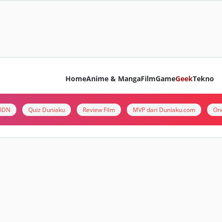
Home
Anime & Manga
Film
Game
Geek
Tekno
i IDN
Quiz Duniaku
Review Film
MVP dari Duniaku.com
On