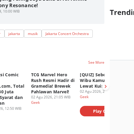
ny Resonance!
Trendi
4, 10:00 WIB
r
jakarta
musik
Jakarta Concert Orchestra
See More
si Comic
TCG Marvel Hero
[QUIZ] Seberapa
AS
y
Rush Resmi Hadir di
Wibu Kamu? Uji
Up
.com, Total
Gramedia! Brewek
Lewat Kuis Ini
ST
30 Juta
Pahlawan Marvel!
02 Agu 2026, 20:45 WIB
M
Geek
 Syarat dan
02 Agu 2026, 21:05 WIB
02
Geek
Ge
an
6, 12:50 WIB
Play Quiz