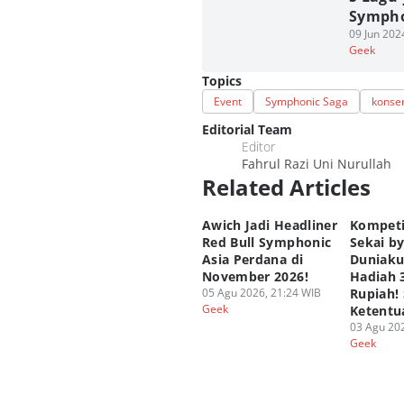
Sympho
09 Jun 202
Geek
Topics
Event
Symphonic Saga
konse
Editorial Team
Editor
Fahrul Razi Uni Nurullah
Related Articles
Awich Jadi Headliner
Kompeti
Red Bull Symphonic
Sekai b
Asia Perdana di
Duniaku
November 2026!
Hadiah 
05 Agu 2026, 21:24 WIB
Rupiah!
Geek
Ketentu
03 Agu 202
Geek