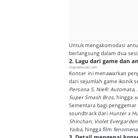
Untuk mengakomodasi antus
berlangsung dalam dua sesi,
2. Lagu dari game dan a
mspoweruser.com
Konser ini menawarkan pen
dari sejumlah game ikonik s
Persona 5, NieR: Automata, 
Super Smash Bros,
hingga
s
Sementara bagi penggemar 
soundtrack dari
Hunter x Hu
Shinchan, Violet Evergarden
Yaiba,
hingga film
fenomenal
3. Detail mengenai kons