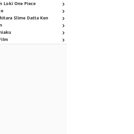
n Loki One Piece
ce
hitara Slime Datta Ken
n
niaku
Film