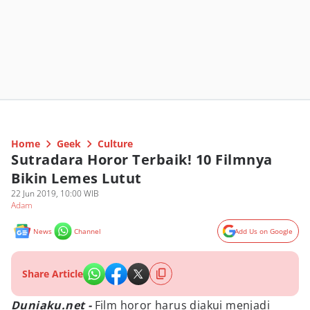
Home
Geek
Culture
Sutradara Horor Terbaik! 10 Filmnya
Bikin Lemes Lutut
22 Jun 2019, 10:00 WIB
Adam
News
Channel
Add Us on Google
Share Article
Duniaku.net -
Film horor harus diakui menjadi