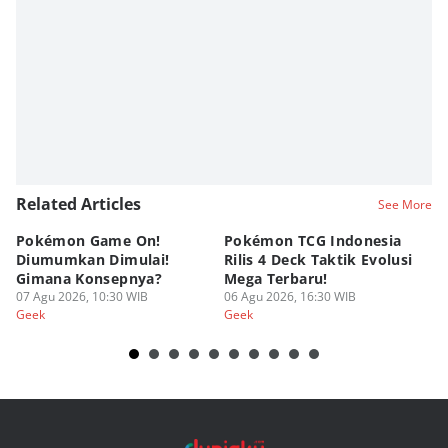
Related Articles
See More
Pokémon Game On!
Pokémon TCG Indonesia
Aw
Diumumkan Dimulai!
Rilis 4 Deck Taktik Evolusi
Bu
Gimana Konsepnya?
Mega Terbaru!
P
07 Agu 2026, 10:30 WIB
06 Agu 2026, 16:30 WIB
20
05
Geek
Geek
Ge