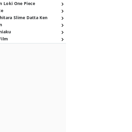
n Loki One Piece
ce
hitara Slime Datta Ken
n
niaku
Film