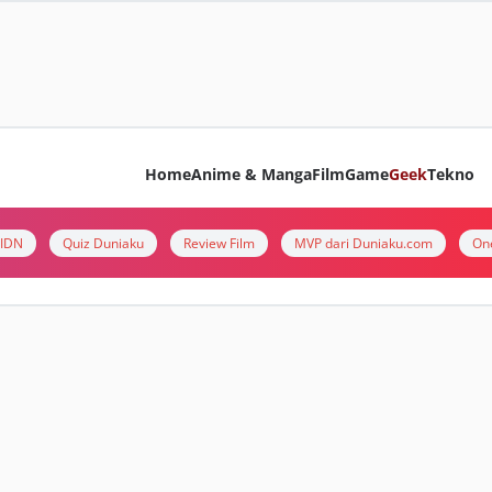
Home
Anime & Manga
Film
Game
Geek
Tekno
i IDN
Quiz Duniaku
Review Film
MVP dari Duniaku.com
On