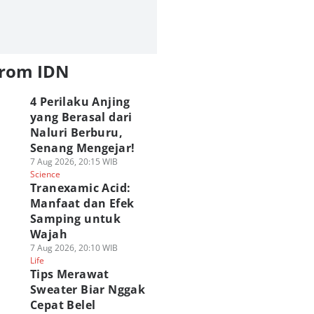
from IDN
4 Perilaku Anjing
yang Berasal dari
Naluri Berburu,
Senang Mengejar!
7 Aug 2026, 20:15 WIB
Science
Tranexamic Acid:
Manfaat dan Efek
Samping untuk
Wajah
7 Aug 2026, 20:10 WIB
Life
Tips Merawat
Sweater Biar Nggak
Cepat Belel