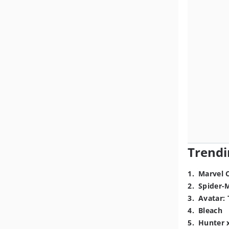
Trendi
1
.
Marvel 
2
.
Spider-
3
.
Avatar: 
4
.
Bleach
5
.
Hunter 