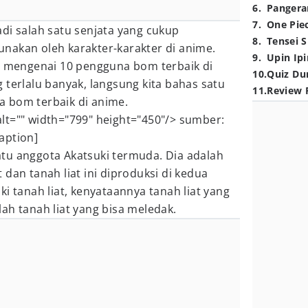
6
.
Pangera
7
.
One Pie
di salah satu senjata yang cukup
8
.
Tensei S
nakan oleh karakter-karakter di anime.
9
.
Upin Ipi
as mengenai 10 pengguna bom terbaik di
10
.
Quiz Du
 terlalu banyak, langsung kita bahas satu
11
.
Review 
 bom terbaik di anime.
alt="" width="799" height="450"/> sumber:
aption]
tu anggota Akatsuki termuda. Dia adalah
dan tanah liat ini diproduksi di kedua
i tanah liat, kenyataannya tanah liat yang
ah tanah liat yang bisa meledak.