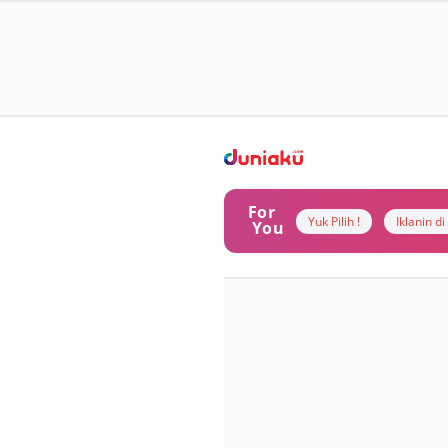
For
Yuk Pilih !
Iklanin d
You