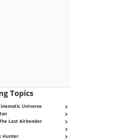
ng Topics
Cinematic Universe
Man
The Last Airbender
x Hunter