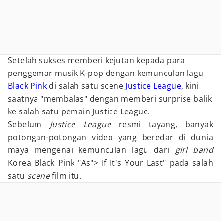
Setelah sukses memberi kejutan kepada para
penggemar musik K-pop dengan kemunculan lagu
Black Pink
di salah satu scene
Justice League
, kini
saatnya "membalas" dengan memberi surprise balik
ke salah satu pemain Justice League.
Sebelum
Justice League
resmi tayang, banyak
potongan-potongan video yang beredar di dunia
maya mengenai kemunculan lagu dari
girl band
Korea Black Pink "As"> If It's Your Last" pada salah
satu
scene
film itu.