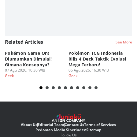
Related Articles
See More
Pokémon Game On!
Pokémon TCG Indonesia
Aw
Diumumkan Dimulai!
Rilis 4 Deck Taktik Evolusi
Bu
Gimana Konsepnya?
Mega Terbaru!
P
07 Agu 2026, 10:30 WIB
06 Agu 2026, 16:30 WIB
20
05
Geek
Geek
Ge
About Us
Editorial Team
Contact Us
Terms of Services
Pedoman Media Siber
Index
Sitemap
Follow Us