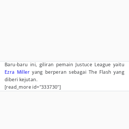
Baru-baru ini, giliran pemain Justuce League yaitu
Ezra Miller
yang berperan sebagai The Flash yang
diberi kejutan.
[read_more id="333730"]