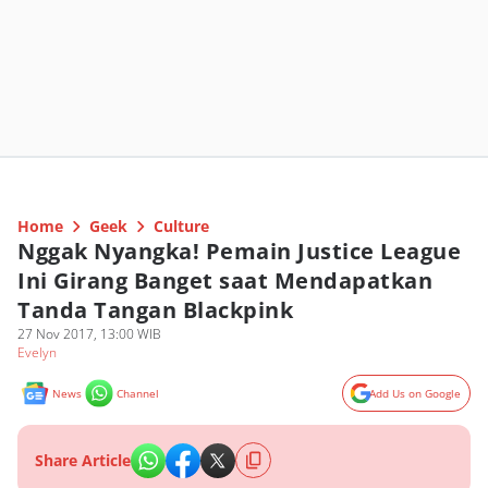
Home
Geek
Culture
Nggak Nyangka! Pemain Justice League
Ini Girang Banget saat Mendapatkan
Tanda Tangan Blackpink
27 Nov 2017, 13:00 WIB
Evelyn
News
Channel
Add Us on Google
Share Article