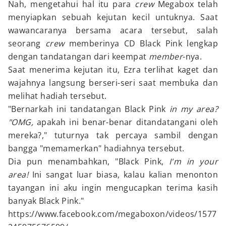
Nah, mengetahui hal itu para
crew
Megabox telah
menyiapkan sebuah kejutan kecil untuknya. Saat
wawancaranya bersama acara tersebut, salah
seorang
crew
memberinya CD Black Pink lengkap
dengan tandatangan dari keempat
member
-nya.
Saat menerima kejutan itu, Ezra terlihat kaget dan
wajahnya langsung berseri-seri saat membuka dan
melihat hadiah tersebut.
"Bernarkah ini tandatangan Black Pink
in my area?
"OMG,
apakah ini benar-benar ditandatangani oleh
mereka?," tuturnya tak percaya sambil dengan
bangga "memamerkan" hadiahnya tersebut.
Dia pun menambahkan, "Black Pink,
I'm in your
area!
Ini sangat luar biasa, kalau kalian menonton
tayangan ini aku ingin mengucapkan terima kasih
banyak Black Pink."
https://www.facebook.com/megaboxon/videos/1577